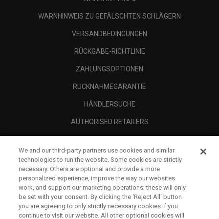
WARNHINWEIS ZU GEFÄLSCHTEN SCHLÄGERN
VERSANDBEDINGUNGEN
RÜCKGABE-RICHTLINIE
ZAHLUNGSOPTIONEN
RÜCKNAHMEGARANTIE
HÄNDLERSUCHE
AUTHORISED RETAILERS
SCAM AWARENESS
We and our third-party partners use cookies and similar
UNTERNEHMENSPROFIL
technologies to run the website. Some cookies are strictly
necessary. Others are optional and provide a more
RECHTLICHES-
personalized experience, improve the way our websites
work, and support our marketing operations; these will only
be set with your consent. By clicking the ‘Reject All' button
you are agreeing to only strictly necessary cookies if you
continue to visit our website. All other optional cookies will