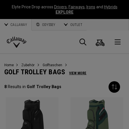
Elyte Price Drop across
Drivers
,
Fairways
,
Irons
and
Hybrids
EXPLORE
CALLAWAY
ODYSSEY
OUTLET
Warenk
Suche
O
Callaway
Golf
Home
Zubehör
Golftaschen
GOLF TROLLEY BAGS
VIEW MORE
8
Results in
Golf Trolley Bags