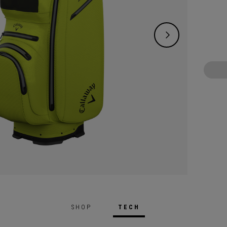
nahtve
der vo
bietet
Schutz
spiele
SHOP
TECH