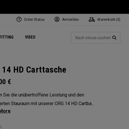
Order Status
Anmelden
Warenkorb (
0
)
ets
Exclusive Mavrik Complete Sets
Exklusiv - Golfbälle
NEW Headwear
Women's Golf Balls
Regional Performance Centers
Such
FITTING
VIDEO
e
Exklusiv - Zubehör
Pass It On
SUCH
 14 HD Carttasche
.00
€
n Sie die unübertroffene Leistung und den
erten Stauraum mit unserer ORG 14 HD Cartbag
ickelt für Golfer, die nur das Beste verlangen.
des 14-fachen Shield™ Gummiüberzugs,
: