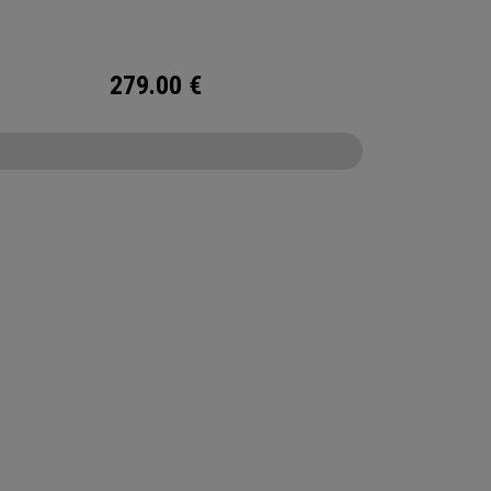
rsiegelten, wasserdichten 10K-Gewebes und
llständig wasserdichten Reißverschlüsse
 diese Tasche hervorragende Organisation und
279.00
€
, damit Sie Ihre beste Runde aller Zeiten
n können!
CONFIGURE