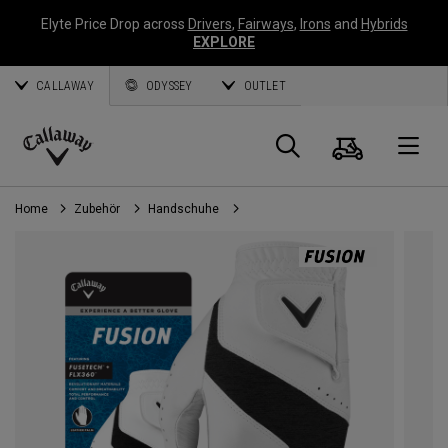
Elyte Price Drop across
Drivers
,
Fairways
,
Irons
and
Hybrids
EXPLORE
CALLAWAY
ODYSSEY
OUTLET
Warenk
Suche
O
Callaway
Golf
Home
Zubehör
Handschuhe