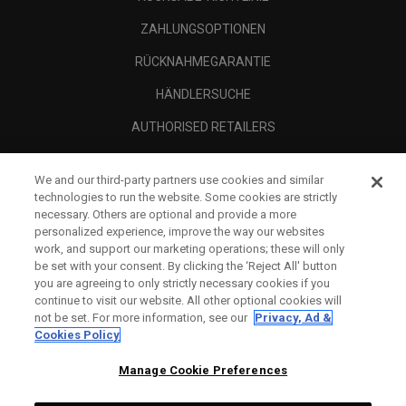
ZAHLUNGSOPTIONEN
RÜCKNAHMEGARANTIE
HÄNDLERSUCHE
AUTHORISED RETAILERS
SCAM AWARENESS
We and our third-party partners use cookies and similar
UNTERNEHMENSPROFIL
technologies to run the website. Some cookies are strictly
necessary. Others are optional and provide a more
RECHTLICHES-
personalized experience, improve the way our websites
work, and support our marketing operations; these will only
be set with your consent. By clicking the ‘Reject All' button
you are agreeing to only strictly necessary cookies if you
continue to visit our website. All other optional cookies will
not be set. For more information, see our
Privacy, Ad &
Cookies Policy
Manage Cookie Preferences