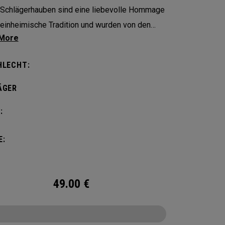
Schlägerhauben sind eine liebevolle Hommage
 einheimische Tradition und wurden von den
ten Cowgirl-Stiefeln inspiriert, die im
staat Texas getragen werden.
HLECHT:
ÄGER
:
E:
49.00
€