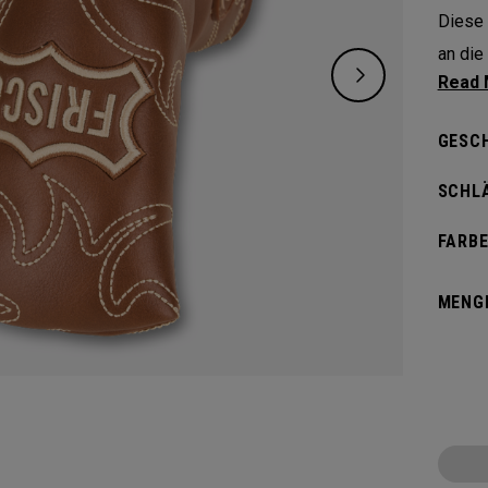
Diese 
an die
berühm
Heimat
GESC
SCHL
FARBE
MENG