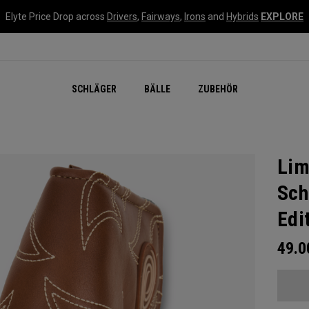
Elyte Price Drop across
Drivers
,
Fairways
,
Irons
and
Hybrids
EXPLORE
SCHLÄGER
BÄLLE
ZUBEHÖR
Lim
Sch
Edi
49.