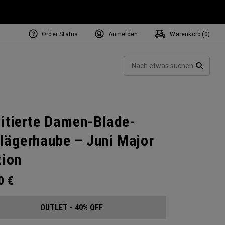
Order Status
Anmelden
Warenkorb (
0
)
Such
SUCH
itierte Damen-Blade-
lägerhaube – Juni Major
tion
00
€
OUTLET - 40% OFF