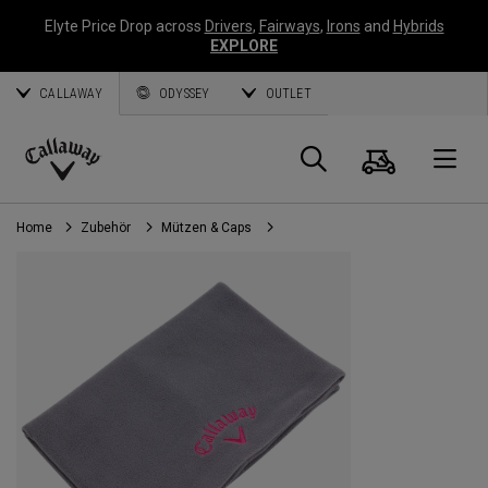
Elyte Price Drop across
Drivers
,
Fairways
,
Irons
and
Hybrids
EXPLORE
CALLAWAY
ODYSSEY
OUTLET
Warenk
Suche
O
Callaway
Golf
Home
Zubehör
Mützen & Caps