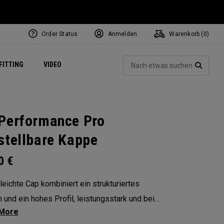
Order Status
Anmelden
Warenkorb (
0
)
ets
Exclusive Mavrik Complete Sets
Exklusiv - Golfbälle
NEW Headwear
Women's Golf Balls
Regional Performance Centers
Such
FITTING
VIDEO
e
Exklusiv - Zubehör
Pass It On
SUCH
Performance Pro
stellbare Kappe
00
€
leichte Cap kombiniert ein strukturiertes
 und ein hohes Profil, leistungsstark und bei
ur beliebt.