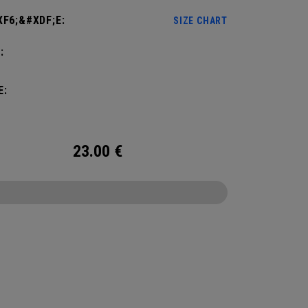
F6;&#XDF;E:
SIZE CHART
:
E:
23.00
€
CONFIGURE