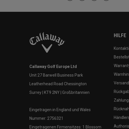
HILFE
Kontakti
Bestells
Warranty
Callaway Golf Europe Ltd
Warnhin
Unit 27 Barwell Business Park
Versand
Leatherhead Road Chessington
Rückgabe
Surrey | KT9 2NY | Großbritannien
Zahlung
Rücknah
Eingetragen in England und Wales
Händler
Nummer: 2756321
Authoris
Eingetragenen Firmensitzes: 1 Blossom