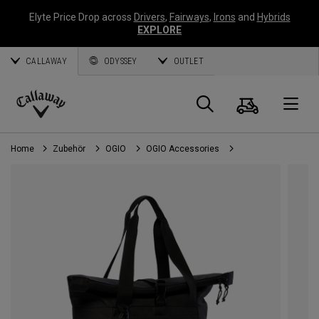
Elyte Price Drop across
Drivers
,
Fairways
,
Irons
and
Hybrids
EXPLORE
CALLAWAY
ODYSSEY
OUTLET
Warenk
Suche
O
Callaway
Golf
Home
Zubehör
OGIO
OGIO Accessories