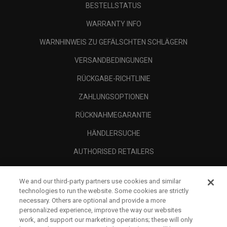
BESTELLSTATUS
WARRANTY INFO
WARNHINWEIS ZU GEFÄLSCHTEN SCHLÄGERN
VERSANDBEDINGUNGEN
RÜCKGABE-RICHTLINIE
ZAHLUNGSOPTIONEN
RÜCKNAHMEGARANTIE
HÄNDLERSUCHE
AUTHORISED RETAILERS
SCAM AWARENESS
We and our third-party partners use cookies and similar
UNTERNEHMENSPROFIL
technologies to run the website. Some cookies are strictly
necessary. Others are optional and provide a more
RECHTLICHES-
personalized experience, improve the way our websites
work, and support our marketing operations; these will only