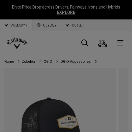
Elyte Price Drop across
Drivers
,
Fairways
,
Irons
and
Hybrids
EXPLORE
CALLAWAY
ODYSSEY
OUTLET
Warenk
Suche
O
Callaway
Golf
Home
Zubehör
OGIO
OGIO Accessories