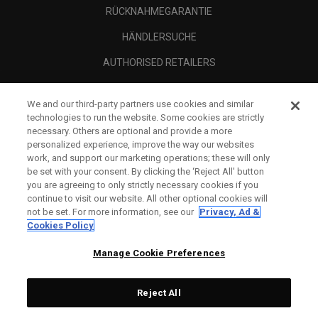
RÜCKNAHMEGARANTIE
HÄNDLERSUCHE
AUTHORISED RETAILERS
SCAM AWARENESS
We and our third-party partners use cookies and similar
UNTERNEHMENSPROFIL
technologies to run the website. Some cookies are strictly
necessary. Others are optional and provide a more
RECHTLICHES-
personalized experience, improve the way our websites
work, and support our marketing operations; these will only
be set with your consent. By clicking the ‘Reject All' button
you are agreeing to only strictly necessary cookies if you
continue to visit our website. All other optional cookies will
not be set. For more information, see our
Privacy, Ad &
Cookies Policy
Manage Cookie Preferences
Reject All