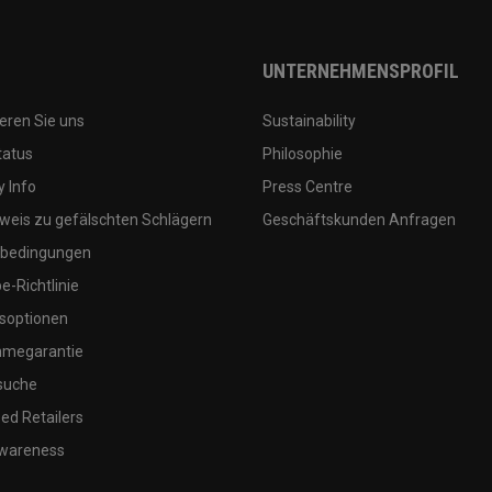
UNTERNEHMENSPROFIL
eren Sie uns
Sustainability
tatus
Philosophie
 Info
Press Centre
weis zu gefälschten Schlägern
Geschäftskunden Anfragen
bedingungen
-Richtlinie
soptionen
megarantie
suche
ed Retailers
wareness