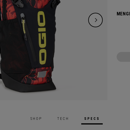
einer 
und gl
MENG
Außer 
passt 
unterw
SHOP
TECH
SPECS