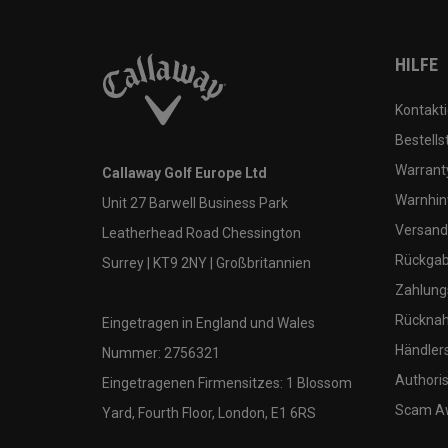
HILFE
Kontakti
Bestells
Warranty
Callaway Golf Europe Ltd
Warnhin
Unit 27 Barwell Business Park
Versand
Leatherhead Road Chessington
Rückgabe
Surrey | KT9 2NY | Großbritannien
Zahlung
Rücknah
Eingetragen in England und Wales
Händler
Nummer: 2756321
Authoris
Eingetragenen Firmensitzes: 1 Blossom
Scam A
Yard, Fourth Floor, London, E1 6RS