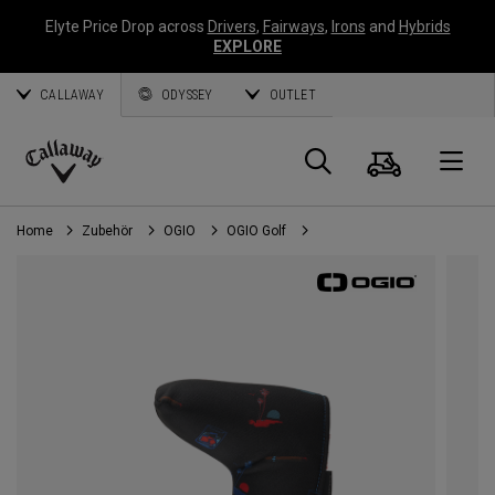
Elyte Price Drop across
Drivers
,
Fairways
,
Irons
and
Hybrids
EXPLORE
CALLAWAY
ODYSSEY
OUTLET
Warenk
Suche
O
Callaway
Golf
Home
Zubehör
OGIO
OGIO Golf