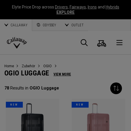
Elyte Price Drop across
Drivers
,
Fairways
,
Irons
and
Hybrids
EXPLORE
CALLAWAY
ODYSSEY
OUTLET
Warenk
Suche
O
Callaway
Golf
Home
Zubehör
OGIO
OGIO LUGGAGE
VIEW MORE
78
Results in
OGIO Luggage
NEW
NEW