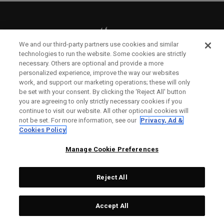
We and our third-party partners use cookies and similar
technologies to run the website. Some cookies are strictly
necessary. Others are optional and provide a more
personalized experience, improve the way our websites
work, and support our marketing operations; these will only
Callaway Golf Europe Ltd
be set with your consent. By clicking the ‘Reject All' button
you are agreeing to only strictly necessary cookies if you
Unit 27 Barwell Business Park
continue to visit our website. All other optional cookies will
not be set. For more information, see our
Privacy, Ad &
Leatherhead Road Chessington
Cookies Policy
Surrey | KT9 2NY | Großbritannien
Manage Cookie Preferences
Eingetragen in England und Wales Nummer: 2756321
Reject All
Eingetragenen Firmensitzes: 1 Blossom Yard, Fourth
Accept All
Floor, London, E1 6RS