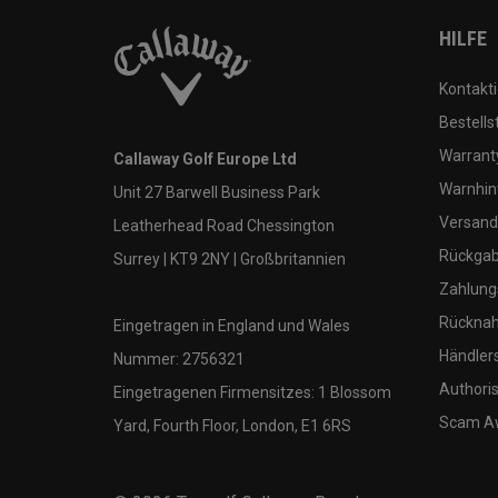
HILFE
Kontakti
Bestells
Warranty
Callaway Golf Europe Ltd
Warnhin
Unit 27 Barwell Business Park
Versand
Leatherhead Road Chessington
Rückgabe
Surrey | KT9 2NY | Großbritannien
Zahlung
Rücknah
Eingetragen in England und Wales
Händler
Nummer: 2756321
Authoris
Eingetragenen Firmensitzes: 1 Blossom
Scam A
Yard, Fourth Floor, London, E1 6RS