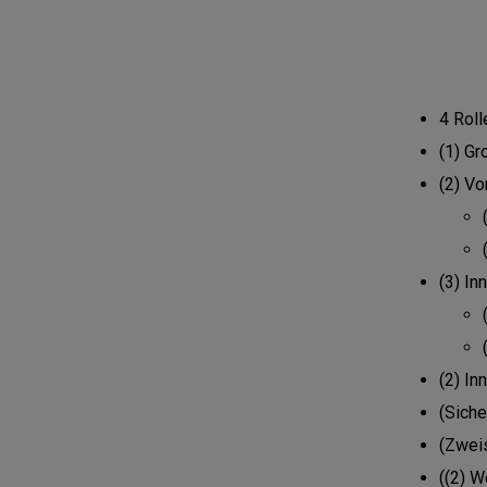
4 Roll
(1) Gr
(2) V
(3) In
(2) In
(Sich
(Zweis
((2) W