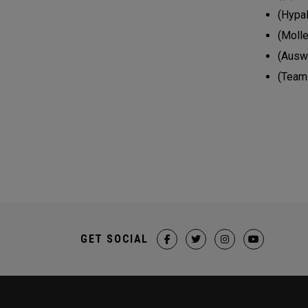
(Hypa
(Molle
(Ausw
(Team
GET SOCIAL