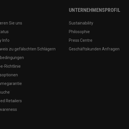
UNTERNEHMENSPROFIL
eren Sie uns
Sustainability
tatus
Philosophie
 Info
Press Centre
weis zu gefälschten Schlägern
Geschäftskunden Anfragen
bedingungen
-Richtlinie
soptionen
megarantie
suche
ed Retailers
wareness