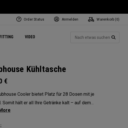
Order Status
Anmelden
Warenkorb (
0
)
ets
Exclusive Mavrik Complete Sets
Exklusiv - Golfbälle
NEW Headwear
Women's Golf Balls
Regional Performance Centers
Such
FITTING
VIDEO
e
Exklusiv - Zubehör
Pass It On
SUCH
bhouse Kühltasche
00
€
ubhouse Cooler bietet Platz für 28 Dosen mit je
. Somit hält er all Ihre Getränke kalt – auf dem
atz und außerhalb. Das faltbare Design
icht eine kompakte Aufbewahrung, während die
: