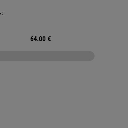
rung für maximale Kühlung sorgt.
E:
64.00
€
CONFIGURE