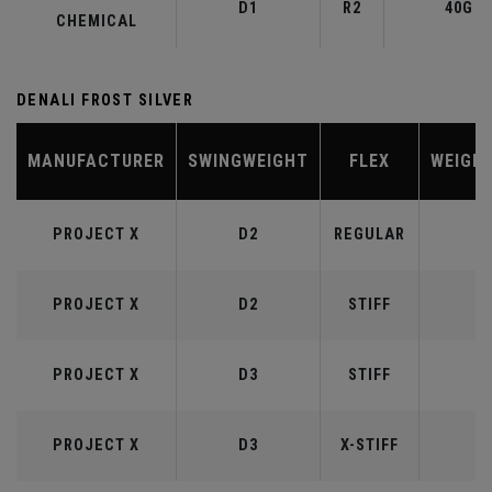
D1
R2
40G
CHEMICAL
DENALI FROST SILVER
MANUFACTURER
SWINGWEIGHT
FLEX
WEIGH
PROJECT X
D2
REGULAR
5
PROJECT X
D2
STIFF
5
PROJECT X
D3
STIFF
6
PROJECT X
D3
X-STIFF
6