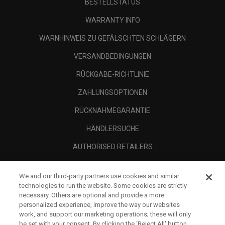
BESTELLSTATUS
WARRANTY INFO
WARNHINWEIS ZU GEFÄLSCHTEN SCHLÄGERN
VERSANDBEDINGUNGEN
RÜCKGABE-RICHTLINIE
ZAHLUNGSOPTIONEN
RÜCKNAHMEGARANTIE
HÄNDLERSUCHE
AUTHORISED RETAILERS
SCAM AWARENESS
We and our third-party partners use cookies and similar
UNTERNEHMENSPROFIL
technologies to run the website. Some cookies are strictly
necessary. Others are optional and provide a more
RECHTLICHES-
personalized experience, improve the way our websites
work, and support our marketing operations; these will only
be set with your consent. By clicking the ‘Reject All' button