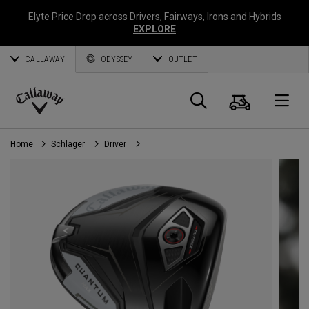
Elyte Price Drop across
Drivers
,
Fairways
,
Irons
and
Hybrids
EXPLORE
CALLAWAY
ODYSSEY
OUTLET
Warenk
Suche
O
Callaway
Golf
Home
Schläger
Driver