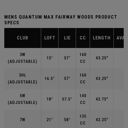
MENS QUANTUM MAX FAIRWAY WOODS PRODUCT
SPECS
CLUB
LOFT
LIE
CC
LENGTH
AVAI
3W
160
15°
57°
43.25"
R
(ADJUSTABLE)
CC
3HL
160
16.5°
57°
43.25"
(ADJUSTABLE)
CC
5W
140
18°
57.5°
42.75"
R
(ADJUSTABLE)
CC
135
7W
21°
58°
42.25"
R
CC