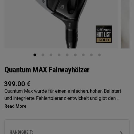
Quantum MAX Fairwayhölzer
399.00
€
Quantum Max wurde für einen einfachen, hohen Ballstart
und integrierte Fehlertoleranz entwickelt und gibt den
Spielern so mehr Selbstvertrauen bei jedem Schlag. Sein
flaches Schlagflächendesign verbessert die Konstanz, und
seine Vielseitigkeit macht ihn zur idealen Wahl für eine
große Bandbreite von Golfern.
HÄNDIGKEIT: