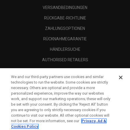
VERSANDBEDINGUNGEN
RÜCKGABE-RICHTLINIE
ZAHLUNGSOPTIONEN
RÜCKNAHMEGARANTIE
HÄNDLERSUCHE
AUTHORISED RETAILERS
SCAM AWARENESS
We and our third-party partners use cookies and similar
UNTERNEHMENSPROFIL
technologies to run the website. Some cookies are strictly
necessary. Others are optional and provide a more
RECHTLICHES-
personalized experience, improve the way our websites
work, and support our marketing operations; these will only
be set with your consent. By clicking the ‘Reject All' button
you are agreeing to only strictly necessary cookies if you
continue to visit our website. All other optional cookies will
not be set. For more information, see our
Privacy, Ad &
Cookies Policy