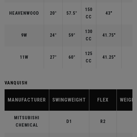
150
HEAVENWOOD
20°
57.5°
43"
CC
130
9W
24°
59°
41.75"
CC
125
11W
27°
60°
41.25"
CC
VANQUISH
MANUFACTURER
SWINGWEIGHT
FLEX
WEIGH
MITSUBISHI
D1
R2
4
CHEMICAL