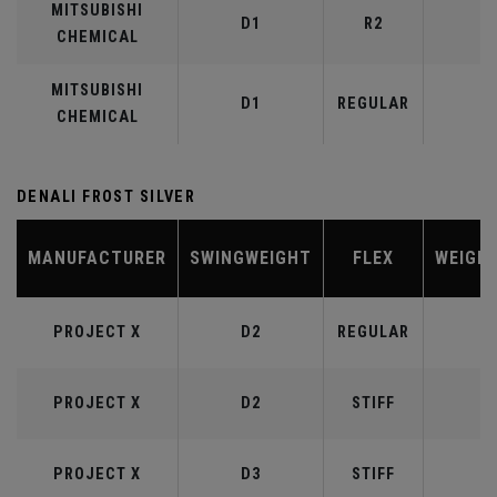
MITSUBISHI
D1
R2
5
CHEMICAL
MITSUBISHI
D1
REGULAR
5
CHEMICAL
DENALI FROST SILVER
MANUFACTURER
SWINGWEIGHT
FLEX
WEIGH
PROJECT X
D2
REGULAR
5
PROJECT X
D2
STIFF
5
PROJECT X
D3
STIFF
6