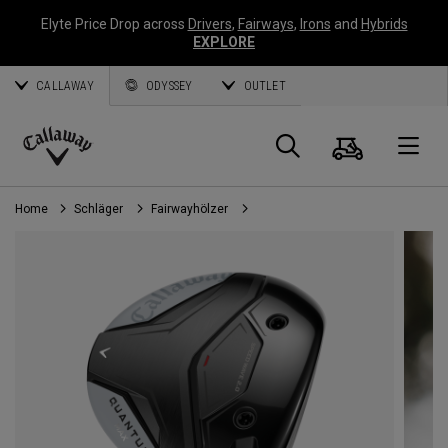
Elyte Price Drop across
Drivers
,
Fairways
,
Irons
and
Hybrids
EXPLORE
CALLAWAY
ODYSSEY
OUTLET
Warenk
Suche
O
Callaway
Golf
Home
Schläger
Fairwayhölzer