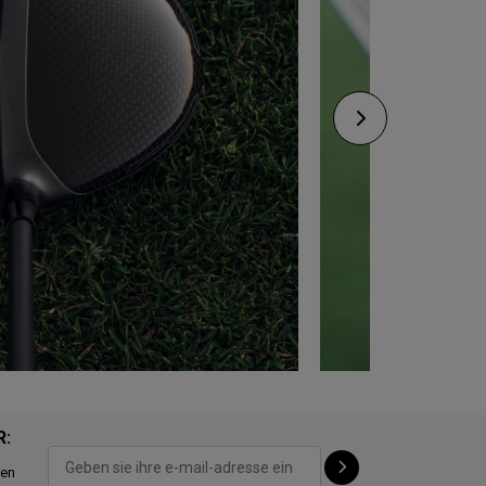
R:
ten