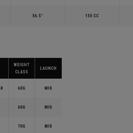
56.5°
155 CC
WEIGHT
LAUNCH
CLASS
AR
60G
MID
60G
MID
70G
MID