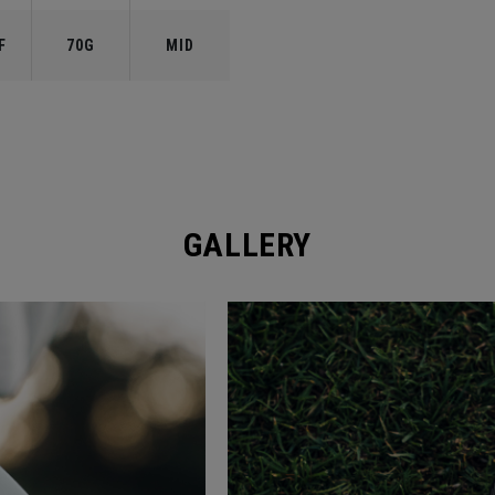
F
70G
MID
GALLERY