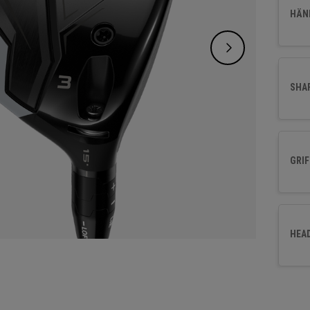
ein er
HÄND
mit ho
SHA
GRIF
HEA