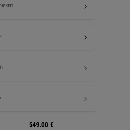
stklassiges, vertrauensbildendes Fairwayholz
IGKEIT:
her Leistung suchen.
FT
F:
D
549.00
€