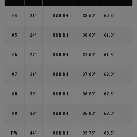
#4
21°
NUR RH
38.50"
60.5°
3
#5
24°
NUR RH
38.00"
61.0°
3
#6
27°
NUR RH
37.50"
61.5°
2
#7
31°
NUR RH
37.00"
62.0°
2
#8
35°
NUR RH
36.50"
62.5°
2
#9
39°
NUR RH
36.00"
63.0°
1
PW
44°
NUR RH
35.75"
63.5°
1