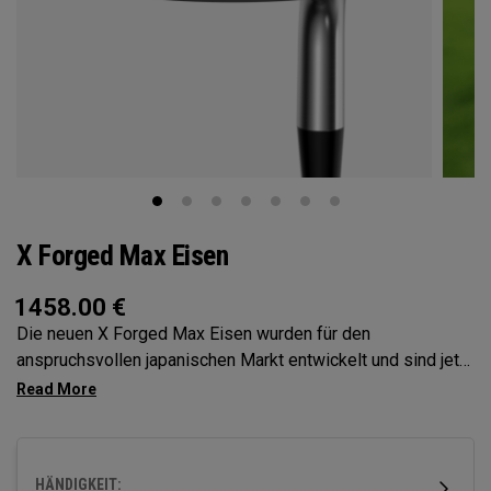
X Forged Max Eisen
1458.00
€
Die neuen X Forged Max Eisen wurden für den
anspruchsvollen japanischen Markt entwickelt und sind jetzt
auch in den USA erhältlich – mit unübertroffener Präzision,
Spielmöglichkeiten und Haptik. Mit einteiliger
Schmiedetechnik für direktes, reaktionsschnelles Feedback
und einer dreistufigen Sohle für optimale Interaktion mit
HÄNDIGKEIT: