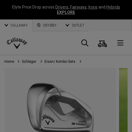
Elyte Price Drop across
Drivers
,
Fairways
,
Irons
and
Hybrids
EXPLORE
CALLAWAY
ODYSSEY
OUTLET
Warenk
Suche
O
Callaway
Golf
Home
Schläger
Eisen/ Kombo Sets