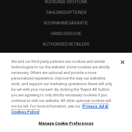
RÜCKGABE-RICHTLINIE
ZAHLUNGSOPTIONEN
RÜCKNAHMEGARANTIE
HÄNDLERSUCHE
AUTHORISED RETAILERS
SCAM AWARENESS
We and our third-party partners use cookies and similar
UNTERNEHMENSPROFIL
technologies to run the website. Some cookies are strictly
necessary. Others are optional and provide a more
RECHTLICHES-
personalized experience, improve the way our websites
work, and support our marketing operations; these will only
be set with your consent. By clicking the ‘Reject All' button
you are agreeing to only strictly necessary cookies if you
continue to visit our website. All other optional cookies will
not be set. For more information, see our
Privacy, Ad &
Cookies Policy
Manage Cookie Preferences