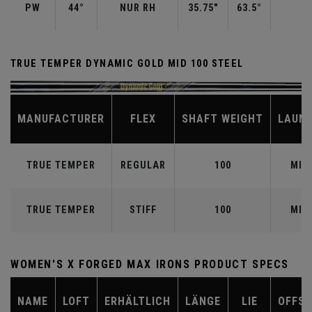
PW
44°
NUR RH
35.75"
63.5°
1
TRUE TEMPER DYNAMIC GOLD MID 100 STEEL
MANUFACTURER
FLEX
SHAFT WEIGHT
LAUN
TRUE TEMPER
REGULAR
100
MID
TRUE TEMPER
STIFF
100
MID
WOMEN'S X FORGED MAX IRONS PRODUCT SPECS
NAME
LOFT
ERHÄLTLICH
LÄNGE
LIE
OFFSE