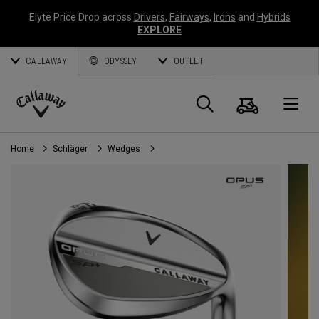
Elyte Price Drop across
Drivers
,
Fairways
,
Irons
and
Hybrids
EXPLORE
CALLAWAY
ODYSSEY
OUTLET
Warenk
Suche
O
Callaway
Golf
Home
Schläger
Wedges