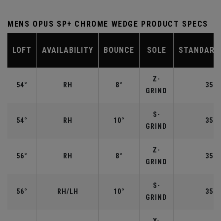
MENS OPUS SP+ CHROME WEDGE PRODUCT SPECS
LOFT
AVAILABILITY
BOUNCE
SOLE
STANDARD
Z-
54°
RH
8°
35.2
GRIND
S-
54°
RH
10°
35.2
GRIND
Z-
56°
RH
8°
35.2
GRIND
S-
56°
RH/LH
10°
35.2
GRIND