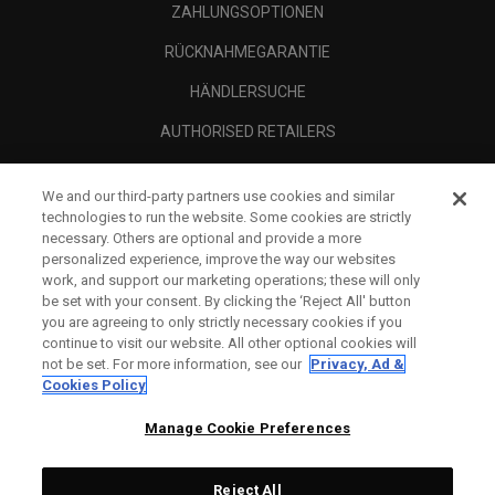
ZAHLUNGSOPTIONEN
RÜCKNAHMEGARANTIE
HÄNDLERSUCHE
AUTHORISED RETAILERS
SCAM AWARENESS
We and our third-party partners use cookies and similar
UNTERNEHMENSPROFIL
technologies to run the website. Some cookies are strictly
necessary. Others are optional and provide a more
RECHTLICHES-
personalized experience, improve the way our websites
work, and support our marketing operations; these will only
be set with your consent. By clicking the ‘Reject All' button
you are agreeing to only strictly necessary cookies if you
continue to visit our website. All other optional cookies will
not be set. For more information, see our
Privacy, Ad &
Cookies Policy
Manage Cookie Preferences
Reject All