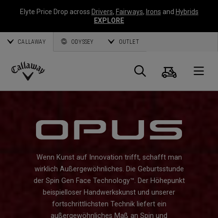
Elyte Price Drop across
Drivers
,
Fairways
,
Irons
and
Hybrids
EXPLORE
CALLAWAY
ODYSSEY
OUTLET
Warenk
Suche
O
Callaway
Golf
Wenn Kunst auf Innovation trifft, schafft man
wirklich Außergewöhnliches. Die Geburtsstunde
der Spin Gen Face Technology™. Der Höhepunkt
beispielloser Handwerkskunst und unserer
fortschrittlichsten Technik liefert ein
außergewöhnliches Maß an Spin und