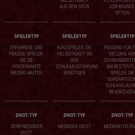
VIELSEITIGKEIT
FEHLERVERZEI
AUF DEM GRÜN
LOW-BOUNCE
OPTION
SPIELERTYP
SPIELERTYP
SPIELERTYP
ERFAHRENE UND
KURZSPIELER, DIE
PASSEND FÜR E
PRÄZISE SPIELER,
VIELSEITIGKEIT BEI
VIELZAHL VO
DIE DIE
DER
SCHWUNGARTE
VORDERKANTE
SCHLAGAUSFÜHRUNG
AM BESTEN F
NIEDRIG HALTEN
BENÖTIGEN
SPIELER, DIE
QUADRATISC
SCHLAGFLÄCH
BEVORZUGE
DIVOT-TYP
DIVOT-TYP
DIVOT-TYP
SEHR NIEDRIGER
NIEDRIGER DIVOT
MODERATER DI
DIVOT