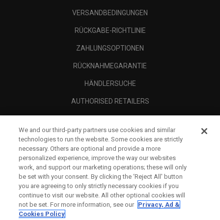
VERSANDBEDINGUNGEN
RÜCKGABE-RICHTLINIE
ZAHLUNGSOPTIONEN
RÜCKNAHMEGARANTIE
HÄNDLERSUCHE
AUTHORISED RETAILERS
SCAM AWARENESS
We and our third-party partners use cookies and similar
UNTERNEHMENSPROFIL
technologies to run the website. Some cookies are strictly
necessary. Others are optional and provide a more
RECHTLICHES-
personalized experience, improve the way our websites
work, and support our marketing operations; these will only
be set with your consent. By clicking the ‘Reject All' button
you are agreeing to only strictly necessary cookies if you
continue to visit our website. All other optional cookies will
not be set. For more information, see our
Privacy, Ad &
Cookies Policy