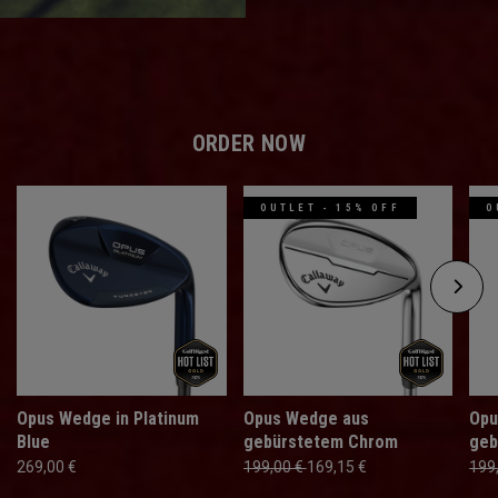
ORDER NOW
OUTLET - 15% OFF
O
Opus Wedge in Platinum
Opus Wedge aus
Opu
Blue
gebürstetem Chrom
geb
269,00 €
199,00 €
169,15 €
199