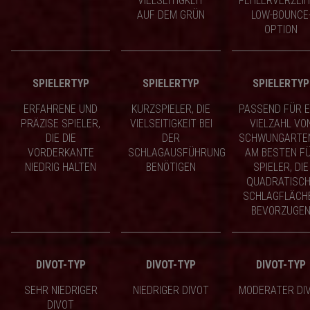
VIELSEITIGKEIT
FEHLERVERZEI
AUF DEM GRÜN
LOW-BOUNCE
OPTION
SPIELERTYP
SPIELERTYP
SPIELERTYP
ERFAHRENE UND
KURZSPIELER, DIE
PASSEND FÜR E
PRÄZISE SPIELER,
VIELSEITIGKEIT BEI
VIELZAHL VO
DIE DIE
DER
SCHWUNGARTE
VORDERKANTE
SCHLAGAUSFÜHRUNG
AM BESTEN F
NIEDRIG HALTEN
BENÖTIGEN
SPIELER, DIE
QUADRATISC
SCHLAGFLÄCH
BEVORZUGE
DIVOT-TYP
DIVOT-TYP
DIVOT-TYP
SEHR NIEDRIGER
NIEDRIGER DIVOT
MODERATER DI
DIVOT