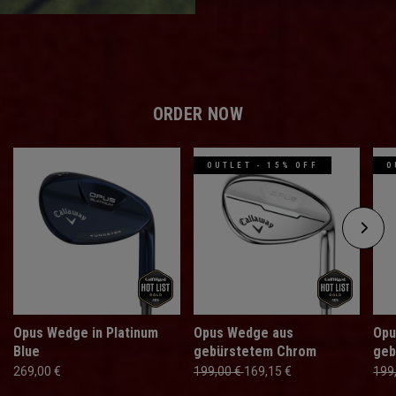
ORDER NOW
OUTLET - 15% OFF
O
Opus Wedge in Platinum
Opus Wedge aus
Opu
Blue
gebürstetem Chrom
geb
269,00 €
199,00 €
169,15 €
199