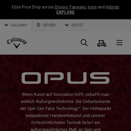
Elyte Price Drop across
Drivers
,
Fairways
,
Irons
and
Hybrids
EXPLORE
CALLAWAY
ODYSSEY
OUTLET
Warenk
Suche
O
Callaway
Golf
Wenn Kunst auf Innovation trifft, schafft man
wirklich Außergewöhnliches. Die Geburtsstunde
der Spin Gen Face Technology™. Der Höhepunkt
beispielloser Handwerkskunst und unserer
fortschrittlichsten Technik liefert ein
außergewöhnliches Maß an Spin und