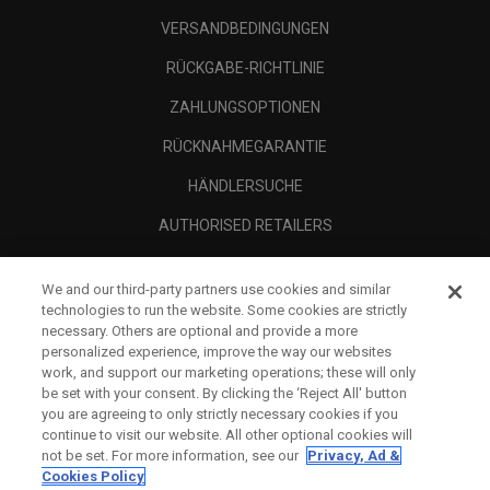
VERSANDBEDINGUNGEN
RÜCKGABE-RICHTLINIE
ZAHLUNGSOPTIONEN
RÜCKNAHMEGARANTIE
HÄNDLERSUCHE
AUTHORISED RETAILERS
SCAM AWARENESS
We and our third-party partners use cookies and similar
UNTERNEHMENSPROFIL
technologies to run the website. Some cookies are strictly
necessary. Others are optional and provide a more
RECHTLICHES-
personalized experience, improve the way our websites
work, and support our marketing operations; these will only
be set with your consent. By clicking the ‘Reject All' button
you are agreeing to only strictly necessary cookies if you
continue to visit our website. All other optional cookies will
not be set. For more information, see our
Privacy, Ad &
Cookies Policy