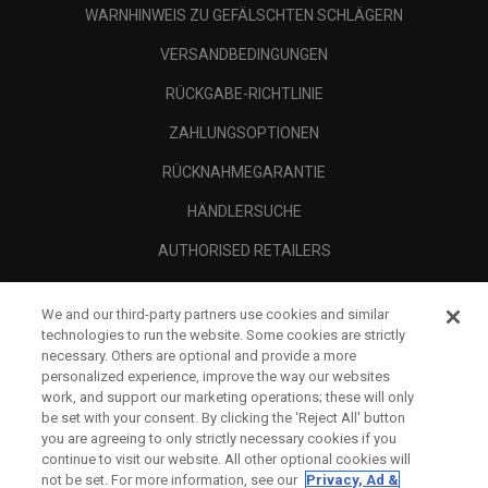
WARNHINWEIS ZU GEFÄLSCHTEN SCHLÄGERN
VERSANDBEDINGUNGEN
RÜCKGABE-RICHTLINIE
ZAHLUNGSOPTIONEN
RÜCKNAHMEGARANTIE
HÄNDLERSUCHE
AUTHORISED RETAILERS
SCAM AWARENESS
We and our third-party partners use cookies and similar
UNTERNEHMENSPROFIL
technologies to run the website. Some cookies are strictly
necessary. Others are optional and provide a more
RECHTLICHES-
personalized experience, improve the way our websites
work, and support our marketing operations; these will only
be set with your consent. By clicking the ‘Reject All' button
you are agreeing to only strictly necessary cookies if you
continue to visit our website. All other optional cookies will
not be set. For more information, see our
Privacy, Ad &