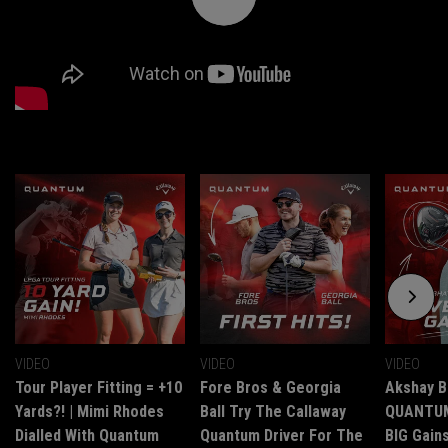
VIDEO
VIDEO
VIDEO
Tour Player Fitting = +10
Fore Bros & Georgia
Akshay B
Yards?! | Mimi Rhodes
Ball Try The Callaway
QUANTUM 
Dialled With Quantum
Quantum Driver For The
BIG Gains