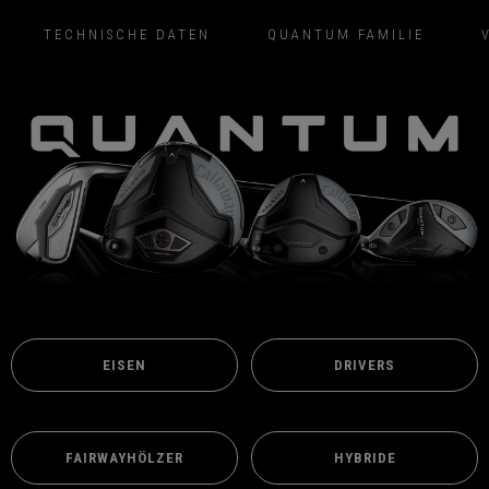
TECHNISCHE DATEN
QUANTUM FAMILIE
EISEN
DRIVERS
FAIRWAYHÖLZER
HYBRIDE