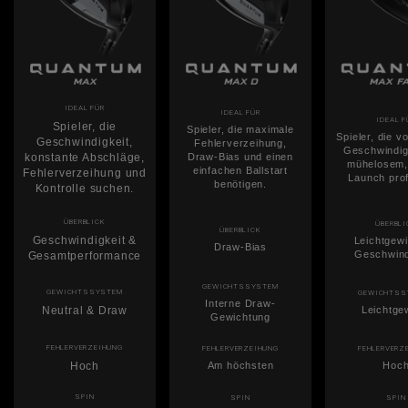
IDEAL FÜR
IDEAL FÜR
IDEAL F
Spieler, die
Spieler, die maximale
Spieler, die v
Geschwindigkeit,
Fehlerverzeihung,
Geschwindig
konstante Abschläge,
Draw-Bias und einen
mühelosem
einfachen Ballstart
Fehlerverzeihung und
Launch prof
benötigen.
Kontrolle suchen.
ÜBERBLICK
ÜBERBLI
ÜBERBLICK
Geschwindigkeit &
Leichtgewi
Draw-Bias
Geschwind
Gesamtperformance
GEWICHTSSYSTEM
GEWICHTSSYSTEM
GEWICHTSS
Interne Draw-
Neutral & Draw
Leichtge
Gewichtung
FEHLERVERZEIHUNG
FEHLERVERZEIHUNG
FEHLERVERZ
Hoch
Am höchsten
Hoc
SPIN
SPIN
SPIN