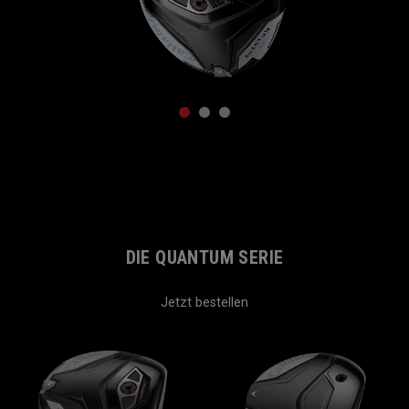
1
2
3
DIE QUANTUM SERIE
Jetzt bestellen