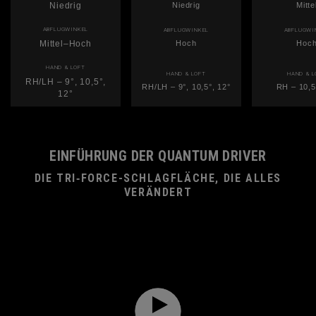
Niedrig
Niedrig
Mitte
ABFLUGWINKEL
ABFLUGWINKEL
ABFLUGWI
Mittel–Hoch
Hoch
Hoc
HAND & LOFT
HAND & LOFT
HAND & L
RH/LH – 9°, 10,5°,
RH/LH – 9°, 10,5°, 12°
RH – 10,5
12°
EINFÜHRUNG DER QUANTUM DRIVER
DIE TRI‑FORCE-SCHLAGFLÄCHE, DIE ALLES
VERÄNDERT