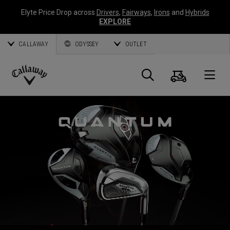
Elyte Price Drop across
Drivers
,
Fairways
,
Irons
and
Hybrids
EXPLORE
CALLAWAY
ODYSSEY
OUTLET
Warenk
Suche
O
Callaway
Golf