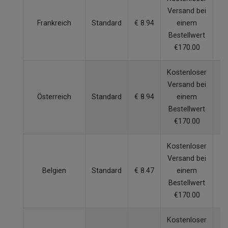
Versand bei
Frankreich
Standard
€ 8.94
einem
W
Bestellwert
€170.00
Kostenloser
Versand bei
Österreich
Standard
€ 8.94
einem
W
Bestellwert
€170.00
Kostenloser
Versand bei
Belgien
Standard
€ 8.47
einem
W
Bestellwert
€170.00
Kostenloser