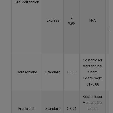
Großbritannien
W
£
Express
N/A
9.96
p
Be
v
Kostenloser
Versand bei
Deutschland
Standard
€ 8.33
einem
4
Bestellwert
€170.00
Kostenloser
Versand bei
Frankreich
Standard
€ 8.94
einem
5