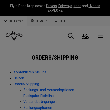
Elyte Price Drop across
Drivers
,
Fairways
,
Irons
and
Hybrids
EXPLORE
CALLAWAY
ODYSSEY
OUTLET
Warenk
Suche
O
Callaway
Golf
ORDERS/SHIPPING
Kontaktieren Sie uns
Helfen
Orders/Shipping
Zahlungs- und Versandoptionen
Rückgabe-Richtlinie
Versandbedingungen
Zahlungsoptionen