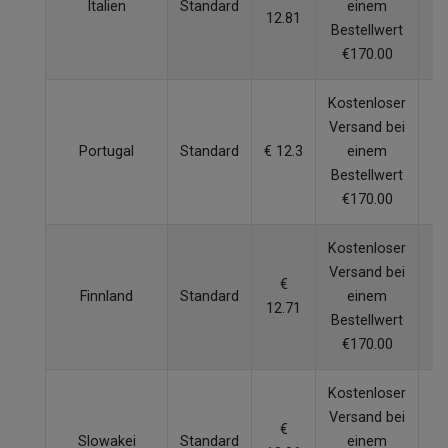
Italien
Standard
einem
12.81
W
Bestellwert
€170.00
Kostenloser
Versand bei
Portugal
Standard
€ 12.3
einem
W
Bestellwert
€170.00
Kostenloser
Versand bei
€
Finnland
Standard
einem
12.71
W
Bestellwert
€170.00
Kostenloser
Versand bei
€
Slowakei
Standard
einem