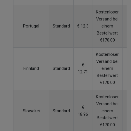
Kostenloser
Versand bei
Portugal
Standard
€ 12.3
einem
6
Bestellwert
€170.00
Kostenloser
Versand bei
€
Finnland
Standard
einem
6
12.71
Bestellwert
€170.00
Kostenloser
Versand bei
€
Slowakei
Standard
einem
5
18.96
Bestellwert
€170.00