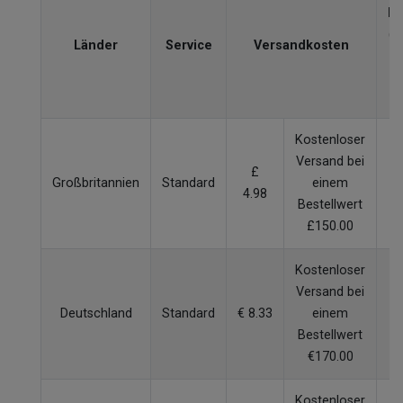
Li
(W
Länder
Service
Versandkosten
V
Kostenloser
Versand bei
£
Großbritannien
Standard
einem
4.98
W
Bestellwert
£150.00
Kostenloser
Versand bei
Deutschland
Standard
€ 8.33
einem
W
Bestellwert
€170.00
Kostenloser