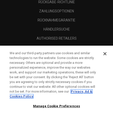
RÜCKGABE-RICHTLINIE
ZAHLUNGSOPTIONEN
RÜCKNAHMEGARANTIE
HÄNDLERSUCHE
AUTHORISED RETAILERS
SCAM AWARENESS
We and our third-party partners use cookies and similar
UNTERNEHMENSPROFIL
technologies to run the website. Some cookies are strictly
necessary. Others are optional and provide a more
RECHTLICHES-
personalized experience, improve the way our websites
work, and support our marketing operations; these will only
be set with your consent. By clicking the ‘Reject All' button
you are agreeing to only strictly necessary cookies if you
continue to visit our website. All other optional cookies will
not be set. For more information, see our
Privacy, Ad &
Cookies Policy
Manage Cookie Preferences