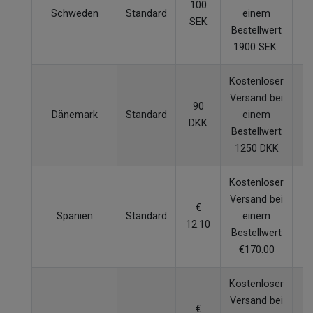
100
Schweden
Standard
einem
SEK
W
Bestellwert
1900 SEK
Kostenloser
Versand bei
90
Dänemark
Standard
einem
DKK
W
Bestellwert
1250 DKK
Kostenloser
Versand bei
€
Spanien
Standard
einem
12.10
W
Bestellwert
€170.00
Kostenloser
Versand bei
€