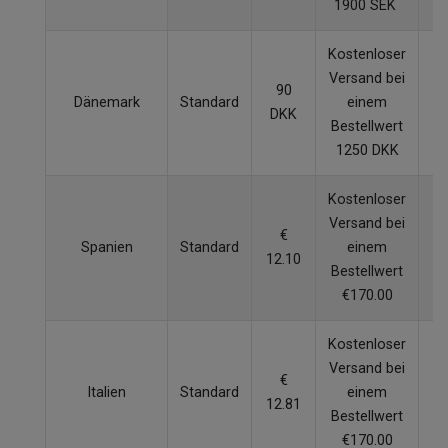
1900 SEK
Kostenloser
Versand bei
90
Dänemark
Standard
einem
5
DKK
Bestellwert
1250 DKK
Kostenloser
Versand bei
€
Spanien
Standard
einem
5
12.10
Bestellwert
€170.00
Kostenloser
Versand bei
€
Italien
Standard
einem
5
12.81
Bestellwert
€170.00