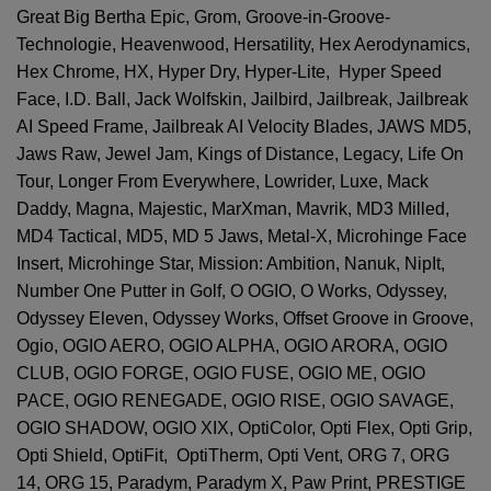
Great Big Bertha Epic, Grom, Groove-in-Groove-
Technologie, Heavenwood, Hersatility, Hex Aerodynamics,
Hex Chrome, HX, Hyper Dry, Hyper-Lite, Hyper Speed
Face, I.D. Ball, Jack Wolfskin, Jailbird, Jailbreak, Jailbreak
AI Speed Frame, Jailbreak AI Velocity Blades, JAWS MD5,
Jaws Raw, Jewel Jam, Kings of Distance, Legacy, Life On
Tour, Longer From Everywhere, Lowrider, Luxe, Mack
Daddy, Magna, Majestic, MarXman, Mavrik, MD3 Milled,
MD4 Tactical, MD5, MD 5 Jaws, Metal-X, Microhinge Face
Insert, Microhinge Star, Mission: Ambition, Nanuk, NipIt,
Number One Putter in Golf, O OGIO, O Works, Odyssey,
Odyssey Eleven, Odyssey Works, Offset Groove in Groove,
Ogio, OGIO AERO, OGIO ALPHA, OGIO ARORA, OGIO
CLUB, OGIO FORGE, OGIO FUSE, OGIO ME, OGIO
PACE, OGIO RENEGADE, OGIO RISE, OGIO SAVAGE,
OGIO SHADOW, OGIO XIX, OptiColor, Opti Flex, Opti Grip,
Opti Shield, OptiFit, OptiTherm, Opti Vent, ORG 7, ORG
14, ORG 15, Paradym, Paradym X, Paw Print, PRESTIGE