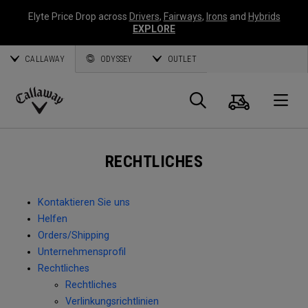
Elyte Price Drop across
Drivers
,
Fairways
,
Irons
and
Hybrids
EXPLORE
CALLAWAY
ODYSSEY
OUTLET
Warenk
Suche
O
Callaway
Golf
RECHTLICHES
Kontaktieren Sie uns
Helfen
Orders/Shipping
Unternehmensprofil
Rechtliches
Rechtliches
Verlinkungsrichtlinien