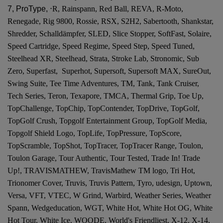
7, ProType,
⋅R, Rainspann, Red Ball, REVA, R-Moto,
Renegade, Rig 9800, Rossie, RSX, S2H2, Sabertooth, Shankstar,
Shredder, Schalldämpfer, SLED, Slice Stopper, SoftFast, Solaire,
Speed Cartridge, Speed Regime, Speed Step, Speed Tuned,
Steelhead XR, Steelhead, Strata, Stroke Lab, Stronomic, Sub
Zero, Superfast, Superhot, Supersoft, Supersoft MAX, SureOut,
Swing Suite, Tee Time Adventures, TM, Tank, Tank Cruiser,
Tech Series, Teron, Texapore, TMCA, Thermal Grip, Toe Up,
TopChallenge, TopChip, TopContender, TopDrive, TopGolf,
TopGolf Crush, Topgolf Entertainment Group, TopGolf Media,
Topgolf Shield Logo, TopLife, TopPressure, TopScore,
TopScramble, TopShot, TopTracer, TopTracer Range, Toulon,
Toulon Garage, Tour Authentic, Tour Tested, Trade In! Trade
Up!, TRAVISMATHEW, TravisMathew TM logo, Tri Hot,
Trionomer Cover, Truvis, Truvis Pattern, Tyro, udesign, Uptown,
Versa, VFT, VTEC, W Grind, Warbird, Weather Series, Weather
Spann, Wedgeducation, WGT, White Hot, White Hot OG, White
Hot Tour, White Ice, WOODE, World's Friendliest, X-12, X-14,