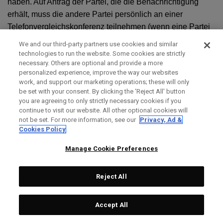
haben. Auf Antrag der Partei, die die Benachrichtigung
erhält, muss die andere Partei persönlich an einer
Telefonvergleichskonferenz teilnehmen (wenn eine Partei
durch einen Anwalt vertreten wird, kann auch ein Anwalt
We and our third-party partners use cookies and similar
teilnehmen), um den Anspruch zu erörtern. Wenn die
technologies to run the website. Some cookies are strictly
necessary. Others are optional and provide a more
Forderung nicht innerhalb von sechzig (60) Tagen nach
personalized experience, improve the way our websites
Erhalt der Mitteilung (diese Frist kann im Einvernehmen
work, and support our marketing operations; these will only
zwischen Ihnen und uns verlängert werden) beigelegt wird,
be set with your consent. By clicking the ‘Reject All' button
können Sie oder Topgolf Callaway Brands ein
you are agreeing to only strictly necessary cookies if you
continue to visit our website. All other optional cookies will
Schiedsverfahren einleiten, das mit dem unten
not be set. For more information, see our
Privacy, Ad &
beschriebenen Verfahren übereinstimmt. Die Einhaltung
Cookies Policy
und der Abschluss dieses informellen
Manage Cookie Preferences
Streitbeilegungsverfahrens ist eine aufschiebende
Bedingung für die Einreichung eines Antrags auf ein
Schiedsverfahren. Die Verjährungsfrist und die Fristen für
Reject All
die Einreichung von Gebühren für ein formelles
Schiedsverfahren werden gewahrt, während sich die
Accept All
Parteien an diesem informellen Streitbeilegungsverfahren