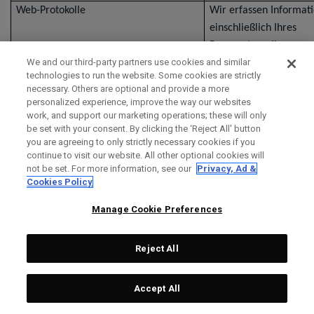
Web-Protokolle
Wir erfassen Informat
einschließlich Ihres
Browsertyps, Ihres
We and our third-party partners use cookies and similar
Betriebssystems, Ihrer
technologies to run the website. Some cookies are strictly
Internetprotokoll-Adres
necessary. Others are optional and provide a more
Adresse (eine Nummer,
personalized experience, improve the way our websites
work, and support our marketing operations; these will only
einem Computer bei d
be set with your consent. By clicking the ‘Reject All' button
Nutzung des Internets
you are agreeing to only strictly necessary cookies if you
automatisch zugewies
continue to visit our website. All other optional cookies will
wird), Ihres Domainna
not be set. For more information, see our
Privacy, Ad &
Cookies Policy
Ihrer Klickaktivität, Ihr
verweisenden Website
Manage Cookie Preferences
und/oder eines
Datums-/Zeitstempels 
Reject All
Besucher.
Accept All