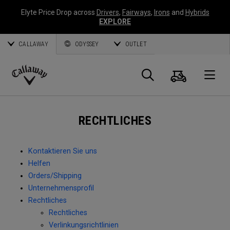
Elyte Price Drop across
Drivers
,
Fairways
,
Irons
and
Hybrids
EXPLORE
CALLAWAY
ODYSSEY
OUTLET
Warenk
Suche
O
Callaway
Golf
RECHTLICHES
Kontaktieren Sie uns
Helfen
Orders/Shipping
Unternehmensprofil
Rechtliches
Rechtliches
Verlinkungsrichtlinien