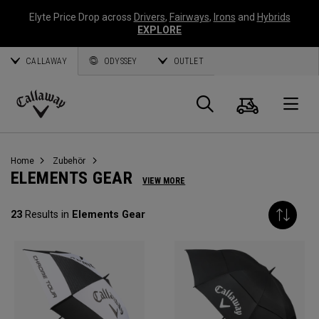
Elyte Price Drop across
Drivers
,
Fairways
,
Irons
and
Hybrids
EXPLORE
CALLAWAY
ODYSSEY
OUTLET
Warenk
Suche
O
Callaway
Golf
Home
Zubehör
ELEMENTS GEAR
VIEW MORE
23
Results in
Elements Gear