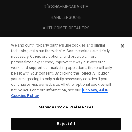
RÜCKNAHMEGARANTIE
HÄNDLERSUCHE
AUTHORISED RETAILERS
SCAM AWARENESS
We and our third-party partners use cookies and similar
UNTERNEHMENSPROFIL
technologies to run the website. Some cookies are strictly
necessary. Others are optional and provide a more
RECHTLICHES-
personalized experience, improve the way our websites
work, and support our marketing operations; these will only
be set with your consent. By clicking the ‘Reject All' button
you are agreeing to only strictly necessary cookies if you
continue to visit our website. All other optional cookies will
not be set. For more information, see our
Privacy, Ad &
Cookies Policy
Manage Cookie Preferences
Reject All