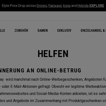
Elyte Price Drop across
Drivers
,
Fairways
,
Irons
and
Hybrids
EXPLORE
flage
n Zubehör
Neu – Quantum
Neu Chrome Tour
NEW Golf Bags
New - REVA Complete S
Online Selector Tools
LLE
ZUBEHÖR
DAMEN
EXKLUSIV
EINZELHANDEL & 
Exklusiv - Golfbälle
Callaway Clubhouse Liv
HELFEN
NNERUNG AN ONLINE-BETRUG
ay wird manchmal nach Online-Werbegeschenken, Angeboten für
 oder E-Mail-Aktionen gefragt. Obwohl wir legitime Werbeaktio
ehmenswebsites und Social-Media-Konten anbieten, ist es sehr 
tes und Angebote im Zusammenhang mit Produktgeschenken von