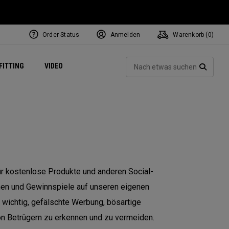
Order Status
Anmelden
Warenkorb (
0
)
ets
Exclusive Mavrik Complete Sets
Exklusiv - Golfbälle
NEW Headwear
Women's Golf Balls
Regional Performance Centers
Such
FITTING
VIDEO
e
Exklusiv - Zubehör
Pass It On
SUCH
 kostenlose Produkte und anderen Social-
nen und Gewinnspiele auf unseren eigenen
wichtig, gefälschte Werbung, bösartige
 Betrügern zu erkennen und zu vermeiden.