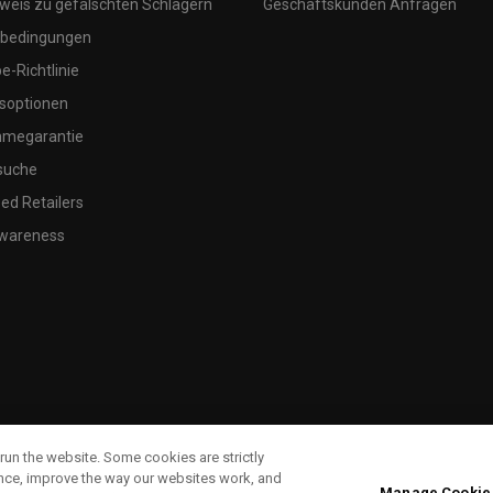
weis zu gefälschten Schlägern
Geschäftskunden Anfragen
bedingungen
-Richtlinie
soptionen
megarantie
suche
ed Retailers
wareness
run the website. Some cookies are strictly
ence, improve the way our websites work, and
Manage Cookie