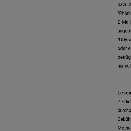
dazu z
"Phish
E-Mai
angebl
"Odyse
oder e
betrüg
nur au
Lesen
Zeitli
durchd
Gebühr
Method