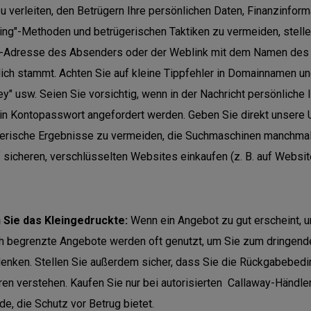
u verleiten, den Betrügern Ihre persönlichen Daten, Finanzinfo
ing"-Methoden und betrügerischen Taktiken zu vermeiden, stelle
l-Adresse des Absenders oder der Weblink mit dem Namen des
ich stammt. Achten Sie auf kleine Tippfehler in Domainnamen un
y" usw. Seien Sie vorsichtig, wenn in der Nachricht persönliche
in Kontopasswort angefordert werden. Geben Sie direkt unsere U
erische Ergebnisse zu vermeiden, die Suchmaschinen manchmal l
f sicheren, verschlüsselten Websites einkaufen (z. B. auf Website
 Sie das Kleingedruckte:
Wenn ein Angebot zu gut erscheint, um
ch begrenzte Angebote werden oft genutzt, um Sie zum dringen
enken. Stellen Sie außerdem sicher, dass Sie die Rückgabebed
en verstehen. Kaufen Sie nur bei autorisierten Callaway-Händler
e, die Schutz vor Betrug bietet.