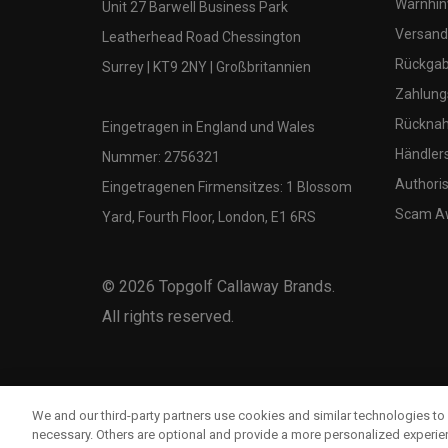
Warnhin
Unit 27 Barwell Business Park
Versand
Leatherhead Road Chessington
Rückgabe
Surrey | KT9 2NY | Großbritannien
Zahlung
Rücknah
Eingetragen in England und Wales
Händler
Nummer: 2756321
Authoris
Eingetragenen Firmensitzes: 1 Blossom
Scam A
Yard, Fourth Floor, London, E1 6RS
©
2026
Topgolf Callaway Brands.
All rights reserved.
We and our third-party partners use cookies and similar technologies to 
necessary. Others are optional and provide a more personalized experi