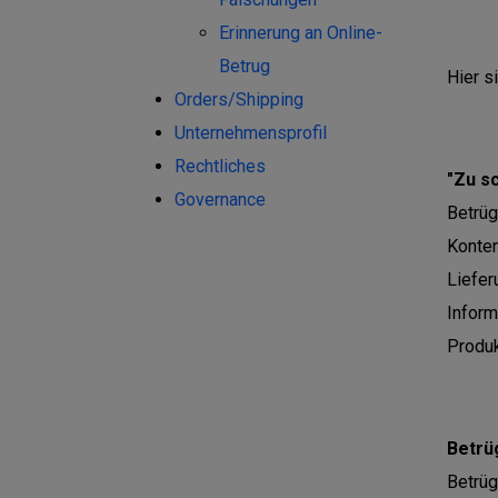
Erinnerung an Online-
Betrug
Hier s
Orders/Shipping
Unternehmensprofil
Rechtliches
"Zu s
Governance
Betrüg
Konten
Liefer
Inform
Produk
Betrü
Betrüg