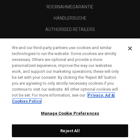
RÜCKNAHMEGARANTIE
HÄNDLERSUCHE
AUTHORISED RETAILERS
SCAM AWARENESS
We and our third-party partners use cookies and similar
UNTERNEHMENSPROFIL
technologies to run the website. Some cookies are strictly
necessary. Others are optional and provide a more
RECHTLICHES-
personalized experience, improve the way our websites
work, and support our marketing operations; these will only
be set with your consent. By clicking the ‘Reject All' button
you are agreeing to only strictly necessary cookies if you
continue to visit our website. All other optional cookies will
not be set. For more information, see our
Privacy, Ad &
Cookies Policy
Manage Cookie Preferences
Reject All