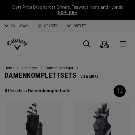
Elyte Price Drop across
Drivers
,
Fairways
,
Irons
and
Hybrids
EXPLORE
CALLAWAY
ODYSSEY
OUTLET
Warenk
Suche
O
Callaway
Golf
Home
Schläger
Damen Schläger
DAMENKOMPLETTSETS
VIEW MORE
3
Results in
Damenkomplettsets