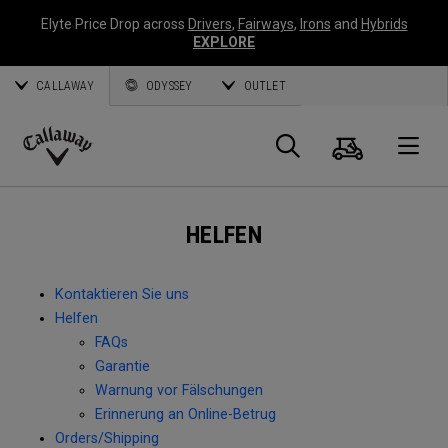
Elyte Price Drop across
Drivers
,
Fairways
,
Irons
and
Hybrids
EXPLORE
CALLAWAY
ODYSSEY
OUTLET
Warenk
Suche
O
Callaway
Golf
HELFEN
Kontaktieren Sie uns
Helfen
FAQs
Garantie
Warnung vor Fälschungen
Erinnerung an Online-Betrug
Orders/Shipping