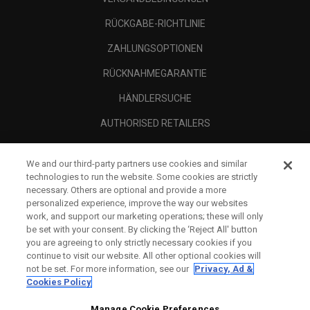
RÜCKGABE-RICHTLINIE
ZAHLUNGSOPTIONEN
RÜCKNAHMEGARANTIE
HÄNDLERSUCHE
AUTHORISED RETAILERS
SCAM AWARENESS
We and our third-party partners use cookies and similar
UNTERNEHMENSPROFIL
technologies to run the website. Some cookies are strictly
necessary. Others are optional and provide a more
RECHTLICHES-
personalized experience, improve the way our websites
work, and support our marketing operations; these will only
be set with your consent. By clicking the ‘Reject All' button
you are agreeing to only strictly necessary cookies if you
continue to visit our website. All other optional cookies will
not be set. For more information, see our
Privacy, Ad &
Cookies Policy
Manage Cookie Preferences