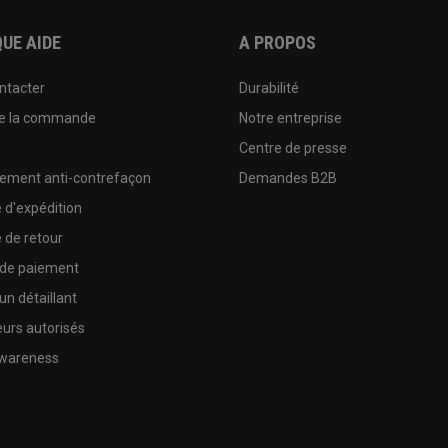
UE AIDE
A PROPOS
ntacter
Durabilité
de la commande
Notre entreprise
e
Centre de presse
sement anti-contrefaçon
Demandes B2B
e d'expédition
e de retour
 de paiement
un détaillant
urs autorisés
wareness