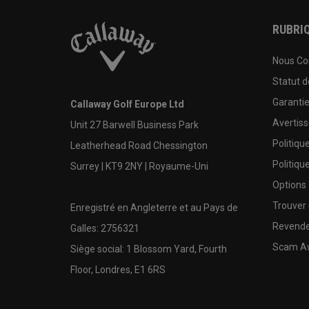
RUBRIQ
Nous Co
Statut 
Garanti
Callaway Golf Europe Ltd
Avertis
Unit 27 Barwell Business Park
Politiqu
Leatherhead Road Chessington
Politiqu
Surrey | KT9 2NY | Royaume-Uni
Options
Trouver 
Enregistré en Angleterre et au Pays de
Revende
Galles: 2756321
Scam A
Siège social: 1 Blossom Yard, Fourth
Floor, Londres, E1 6RS