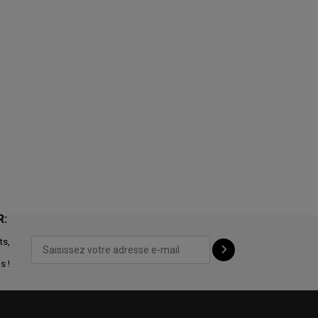
R:
ts,
s !