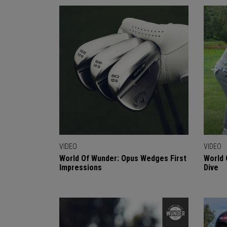
VIDEO
VIDEO
World Of Wunder: Opus Wedges First
World
Impressions
Dive