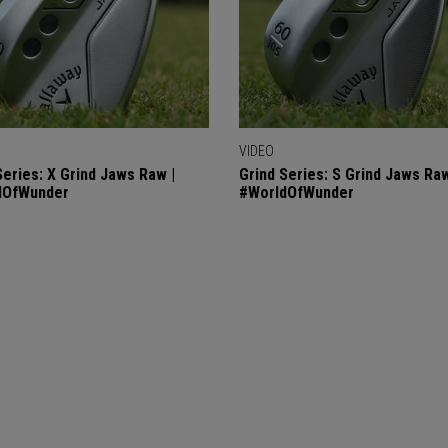
VIDEO
Series: X Grind Jaws Raw |
Grind Series: S Grind Jaws Raw
dOfWunder
#WorldOfWunder