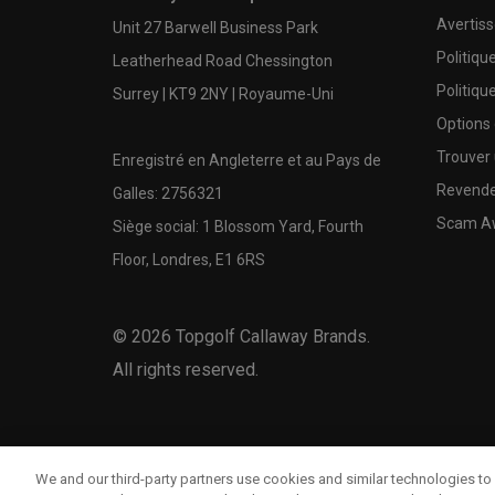
Avertis
Unit 27 Barwell Business Park
Politiqu
Leatherhead Road Chessington
Politiqu
Surrey | KT9 2NY | Royaume-Uni
Options
Trouver 
Enregistré en Angleterre et au Pays de
Revende
Galles: 2756321
Scam A
Siège social: 1 Blossom Yard, Fourth
Floor, Londres, E1 6RS
©
2026
Topgolf Callaway Brands.
All rights reserved.
We and our third-party partners use cookies and similar technologies to 