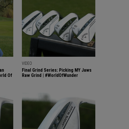
VIDEO
an
Final Grind Series: Picking MY Jaws
rld Of
Raw Grind | #WorldOfWunder