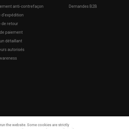
sement anti-contrefaçon
Demandes B2B
e d'expédition
e de retour
 de paiement
un détaillant
urs autorisés
wareness
run the website. Some cookies are strictly