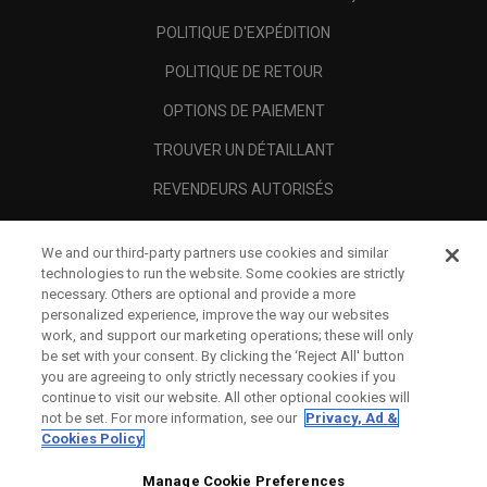
POLITIQUE D'EXPÉDITION
POLITIQUE DE RETOUR
OPTIONS DE PAIEMENT
TROUVER UN DÉTAILLANT
REVENDEURS AUTORISÉS
SCAM AWARENESS
We and our third-party partners use cookies and similar
A PROPOS
technologies to run the website. Some cookies are strictly
necessary. Others are optional and provide a more
MENTIONS LÉGALES
personalized experience, improve the way our websites
work, and support our marketing operations; these will only
be set with your consent. By clicking the ‘Reject All' button
you are agreeing to only strictly necessary cookies if you
continue to visit our website. All other optional cookies will
not be set. For more information, see our
Privacy, Ad &
Cookies Policy
Manage Cookie Preferences