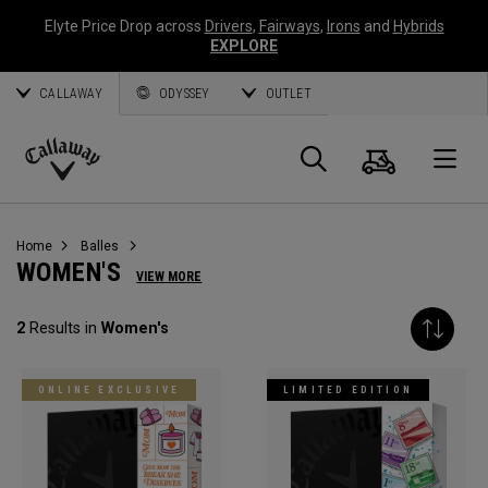
Elyte Price Drop across
Drivers
,
Fairways
,
Irons
and
Hybrids
EXPLORE
CALLAWAY
ODYSSEY
OUTLET
Panier
Recherch
O
Callaway
Golf
Home
Balles
WOMEN'S
VIEW MORE
2
Results in
Women's
ONLINE EXCLUSIVE
LIMITED EDITION