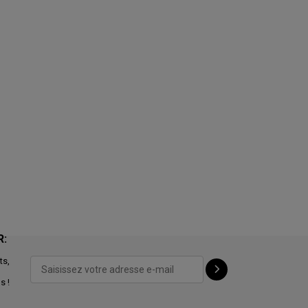
R:
ts,
s !