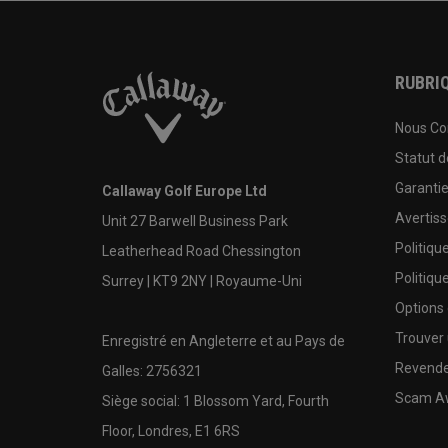
RUBRIQ
Nous Co
Statut 
Garanti
Callaway Golf Europe Ltd
Avertis
Unit 27 Barwell Business Park
Politiqu
Leatherhead Road Chessington
Politiqu
Surrey | KT9 2NY | Royaume-Uni
Options
Trouver 
Enregistré en Angleterre et au Pays de
Revende
Galles: 2756321
Scam A
Siège social: 1 Blossom Yard, Fourth
Floor, Londres, E1 6RS