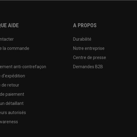
UE AIDE
A PROPOS
ntacter
Durabilité
de la commande
Notre entreprise
e
Centre de presse
sement anti-contrefaçon
Demandes B2B
e d'expédition
e de retour
 de paiement
un détaillant
urs autorisés
wareness