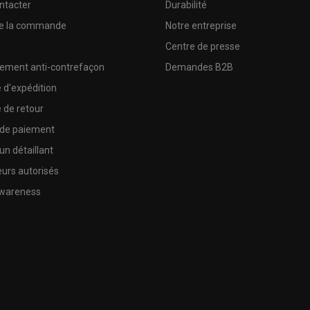
ntacter
Durabilité
de la commande
Notre entreprise
e
Centre de presse
sement anti-contrefaçon
Demandes B2B
e d'expédition
e de retour
 de paiement
un détaillant
urs autorisés
wareness