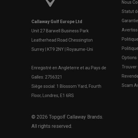
Nous Co
Statut 
Garanti
Callaway Golf Europe Ltd
Avertis
Unit 27 Barwell Business Park
Politiqu
Leatherhead Road Chessington
Politiqu
Surrey | KT9 2NY | Royaume-Uni
Options
Trouver 
Enregistré en Angleterre et au Pays de
Revende
Galles: 2756321
Scam A
Siège social: 1 Blossom Yard, Fourth
Floor, Londres, E1 6RS
©
2026
Topgolf Callaway Brands.
All rights reserved.