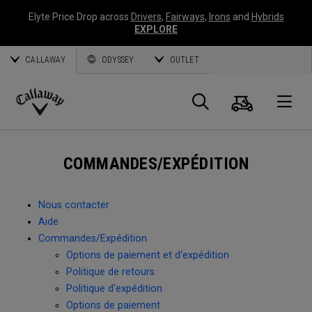
Elyte Price Drop across
Drivers
,
Fairways
,
Irons
and
Hybrids
EXPLORE
CALLAWAY
ODYSSEY
OUTLET
Panier
Recherch
O
Callaway
Golf
COMMANDES/EXPÉDITION
Nous contacter
Aide
Commandes/Expédition
Options de paiement et d’expédition
Politique de retours
Politique d'expédition
Options de paiement