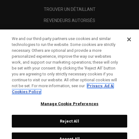
TROUVER UN DÉTAILLANT
REVENDEURS AUTORISÉS
SCAM AWARENESS
We and our third-party partners use cookies and similar
A PROPOS
technologies to run the website. Some cookies are strictly
necessary. Others are optional and provide a more
MENTIONS LÉGALES
personalized experience, improve the way our websites
work, and support our marketing operations; these will only
be set with your consent. By clicking the ‘Reject All' button
you are agreeing to only strictly necessary cookies if you
continue to visit our website. All other optional cookies will
not be set. For more information, see our
Privacy, Ad &
Cookies Policy
Manage Cookie Preferences
Reject All
©
2026
Topgolf Callaway Brands.
Accept All