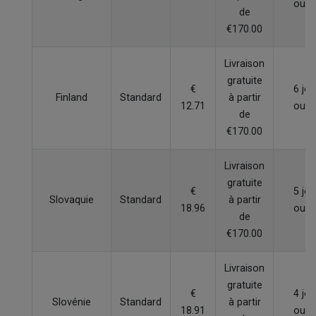
ouvr
de
€170.00
Livraison
gratuite
€
6 jou
Finland
Standard
à partir
12.71
ouvr
de
€170.00
Livraison
gratuite
€
5 jou
Slovaquie
Standard
à partir
18.96
ouvr
de
€170.00
Livraison
gratuite
€
4 jou
Slovénie
Standard
à partir
18.91
ouvr