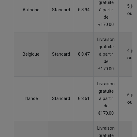
gratuite
5 jou
Autriche
Standard
€ 8.94
à partir
ouvr
de
€170.00
Livraison
gratuite
4 jou
Belgique
Standard
€ 8.47
à partir
ouvr
de
€170.00
Livraison
gratuite
6 jou
Irlande
Standard
€ 8.61
à partir
ouvr
de
€170.00
Livraison
gratuite