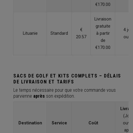
€170.00
Livraison
gratuite
€
4 jou
Lituanie
Standard
à partir
20.57
ouvr
de
€170.00
SACS DE GOLF ET KITS COMPLETS – DÉLAIS
DE LIVRAISON ET TARIFS
Le temps nécessaire pour que votre commande vous
parvienne
après
son expédition.
Livrai
(Jou
Destination
Service
Coût
ouvr
aprè