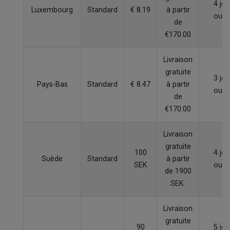
4 jou
Luxembourg
Standard
€ 8.19
à partir
ouvr
de
€170.00
Livraison
gratuite
3 jou
Pays-Bas
Standard
€ 8.47
à partir
ouvr
de
€170.00
Livraison
gratuite
100
4 jou
Suède
Standard
à partir
SEK
ouvr
de 1900
SEK
Livraison
gratuite
90
5 jou