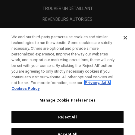
TROUVER UN DÉTAILLANT
REVENDEURS AUTORISÉS
SCAM AWARENESS
We and our third-party partners use cookies and similar
A PROPOS
technologies to run the website. Some cookies are strictly
necessary. Others are optional and provide a more
MENTIONS LÉGALES
personalized experience, improve the way our websites
work, and support our marketing operations; these will only
be set with your consent. By clicking the ‘Reject All' button
you are agreeing to only strictly necessary cookies if you
continue to visit our website. All other optional cookies will
not be set. For more information, see our
Privacy, Ad &
Cookies Policy
Manage Cookie Preferences
Reject All
©
2026
Topgolf Callaway Brands.
Accept All