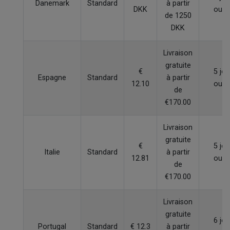
Danemark
Standard
à partir
DKK
ouvr
de 1250
DKK
Livraison
gratuite
€
5 jou
Espagne
Standard
à partir
12.10
ouvr
de
€170.00
Livraison
gratuite
€
5 jou
Italie
Standard
à partir
12.81
ouvr
de
€170.00
Livraison
gratuite
6 jou
Portugal
Standard
€ 12.3
à partir