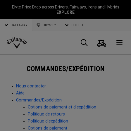
Elyte Price Drop across
Drivers
,
Fairways
,
Irons
and
Hybrids
EXPLORE
CALLAWAY
ODYSSEY
OUTLET
Panier
Recherch
O
Callaway
Golf
COMMANDES/EXPÉDITION
Nous contacter
Aide
Commandes/Expédition
Options de paiement et d’expédition
Politique de retours
Politique d'expédition
Options de paiement