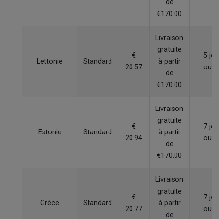
de
€170.00
Livraison
gratuite
€
5 jou
Lettonie
Standard
à partir
20.57
ouvr
de
€170.00
Livraison
gratuite
€
7 jou
Estonie
Standard
à partir
20.94
ouvr
de
€170.00
Livraison
gratuite
€
7 jou
Grèce
Standard
à partir
20.77
ouvr
de