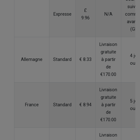
suivan
£
Expresse
N/A
comma
9.96
avant
(GM
Livraison
gratuite
4 jou
Allemagne
Standard
€ 8.33
à partir
ouvr
de
€170.00
Livraison
gratuite
5 jou
France
Standard
€ 8.94
à partir
ouvr
de
€170.00
Livraison