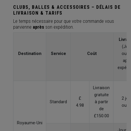
CLUBS, BALLES & ACCESSOIRES – DÉLAIS DE
LIVRAISON & TARIFS
Le temps nécessaire pour que votre commande vous
parvienne
après
son expédition.
Livrai
(Jou
Destination
Service
Coût
ouvr
apr
expédit
Livraison
gratuite
£
2 jou
Standard
à partir
4.98
ouvr
de
£150.00
Royaume-Uni
Jour o