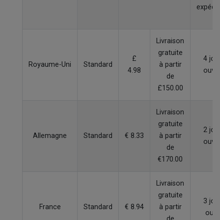
expédit
Livraison
gratuite
£
4 jou
Royaume-Uni
Standard
à partir
4.98
ouvr
de
£150.00
Livraison
gratuite
2 jou
Allemagne
Standard
€ 8.33
à partir
ouvr
de
€170.00
Livraison
gratuite
3 jou
France
Standard
€ 8.94
à partir
ouvr
de