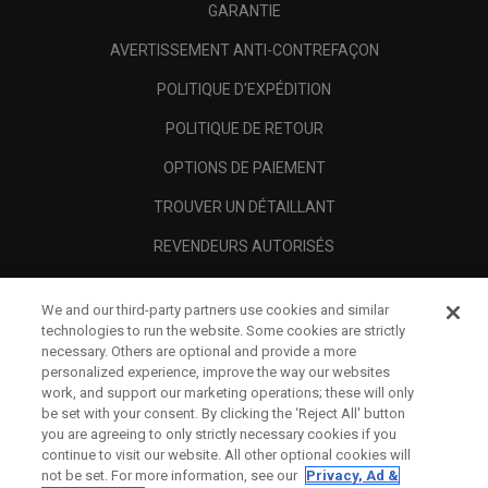
GARANTIE
AVERTISSEMENT ANTI-CONTREFAÇON
POLITIQUE D'EXPÉDITION
POLITIQUE DE RETOUR
OPTIONS DE PAIEMENT
TROUVER UN DÉTAILLANT
REVENDEURS AUTORISÉS
SCAM AWARENESS
We and our third-party partners use cookies and similar
A PROPOS
technologies to run the website. Some cookies are strictly
necessary. Others are optional and provide a more
MENTIONS LÉGALES
personalized experience, improve the way our websites
work, and support our marketing operations; these will only
be set with your consent. By clicking the ‘Reject All' button
you are agreeing to only strictly necessary cookies if you
continue to visit our website. All other optional cookies will
not be set. For more information, see our
Privacy, Ad &