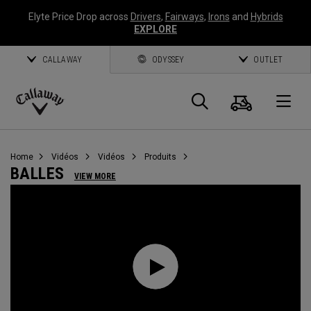
Elyte Price Drop across
Drivers
,
Fairways
,
Irons
and
Hybrids
EXPLORE
CALLAWAY
ODYSSEY
OUTLET
Panier
Recherch
O
Callaway
Golf
Home
Vidéos
Vidéos
Produits
BALLES
VIEW MORE