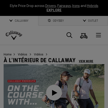
Elyte Price Drop across
Drivers
,
Fairways
,
Irons
and
Hybrids
EXPLORE
CALLAWAY
ODYSSEY
OUTLET
Panier
Recherch
O
Callaway
Golf
Home
Vidéos
Vidéos
À L'INTÉRIEUR DE CALLAWAY
VIEW MORE