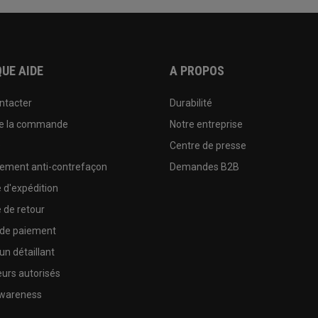
UE AIDE
A PROPOS
ntacter
Durabilité
de la commande
Notre entreprise
e
Centre de presse
sement anti-contrefaçon
Demandes B2B
e d'expédition
e de retour
 de paiement
un détaillant
urs autorisés
wareness