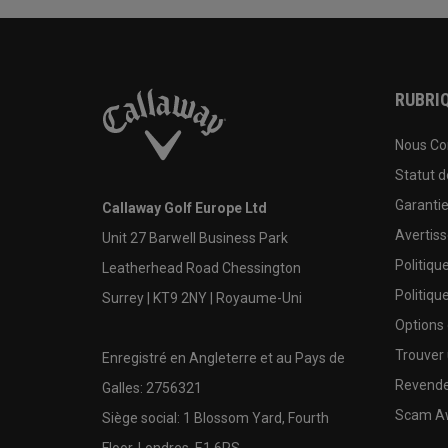
RUBRIQ
Nous Co
Statut 
Garanti
Callaway Golf Europe Ltd
Avertis
Unit 27 Barwell Business Park
Politiqu
Leatherhead Road Chessington
Politiqu
Surrey | KT9 2NY | Royaume-Uni
Options
Trouver 
Enregistré en Angleterre et au Pays de
Revende
Galles: 2756321
Scam A
Siège social: 1 Blossom Yard, Fourth