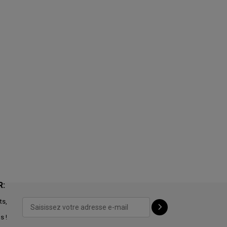
R:
ts,
s !