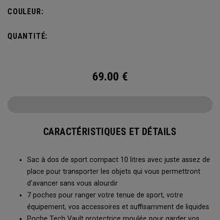
Vous pourrez y ranger tout votre matériel, ainsi qu'une
COULEUR:
poche à eau de 2 L pour rester hydraté à tout moment.
QUANTITÉ:
69.00
€
CARACTÉRISTIQUES ET DÉTAILS
Sac à dos de sport compact 10 litres avec juste assez de
place pour transporter les objets qui vous permettront
d'avancer sans vous alourdir
7 poches pour ranger votre tenue de sport, votre
équipement, vos accessoires et suffisamment de liquides
Poche Tech Vault protectrice moulée pour garder vos