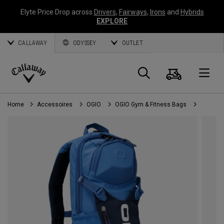
Elyte Price Drop across
Drivers
,
Fairways
,
Irons
and
Hybrids
EXPLORE
CALLAWAY
ODYSSEY
OUTLET
Panier
Recherch
O
Callaway
Golf
Home
Accessoires
OGIO
OGIO Gym & Fitness Bags