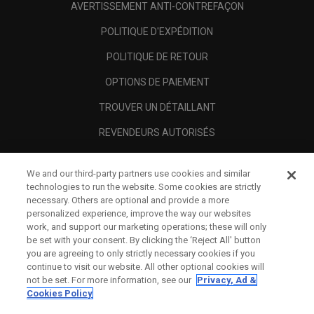
AVERTISSEMENT ANTI-CONTREFAÇON
POLITIQUE D'EXPÉDITION
POLITIQUE DE RETOUR
OPTIONS DE PAIEMENT
TROUVER UN DÉTAILLANT
REVENDEURS AUTORISÉS
SCAM AWARENESS
We and our third-party partners use cookies and similar
A PROPOS
technologies to run the website. Some cookies are strictly
necessary. Others are optional and provide a more
MENTIONS LÉGALES
personalized experience, improve the way our websites
work, and support our marketing operations; these will only
be set with your consent. By clicking the ‘Reject All' button
you are agreeing to only strictly necessary cookies if you
continue to visit our website. All other optional cookies will
not be set. For more information, see our
Privacy, Ad &
Cookies Policy