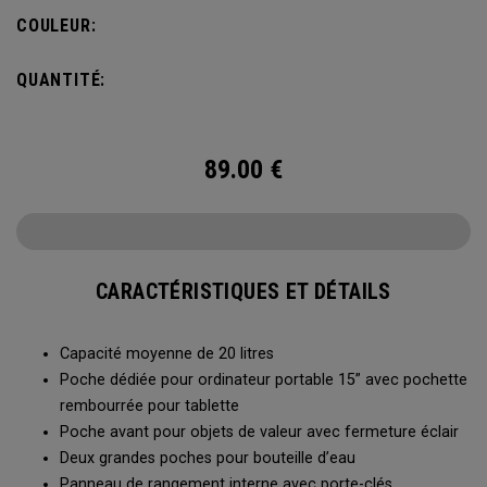
ne pas vous alourdir. Doté d’une poche intérieure pour
COULEUR:
ranger les petits et grands objets, le sac à dos Alpha est
prêt à affronter tout ce que la vie vous réserve.
QUANTITÉ:
89.00
€
CARACTÉRISTIQUES ET DÉTAILS
Capacité moyenne de 20 litres
Poche dédiée pour ordinateur portable 15” avec pochette
rembourrée pour tablette
Poche avant pour objets de valeur avec fermeture éclair
Deux grandes poches pour bouteille d’eau
Panneau de rangement interne avec porte-clés