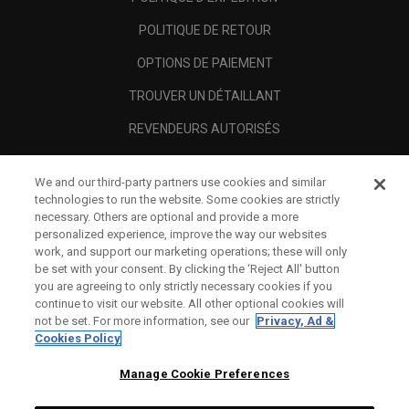
POLITIQUE DE RETOUR
OPTIONS DE PAIEMENT
TROUVER UN DÉTAILLANT
REVENDEURS AUTORISÉS
SCAM AWARENESS
We and our third-party partners use cookies and similar
A PROPOS
technologies to run the website. Some cookies are strictly
necessary. Others are optional and provide a more
MENTIONS LÉGALES
personalized experience, improve the way our websites
work, and support our marketing operations; these will only
be set with your consent. By clicking the ‘Reject All' button
you are agreeing to only strictly necessary cookies if you
continue to visit our website. All other optional cookies will
not be set. For more information, see our
Privacy, Ad &
Cookies Policy
Manage Cookie Preferences