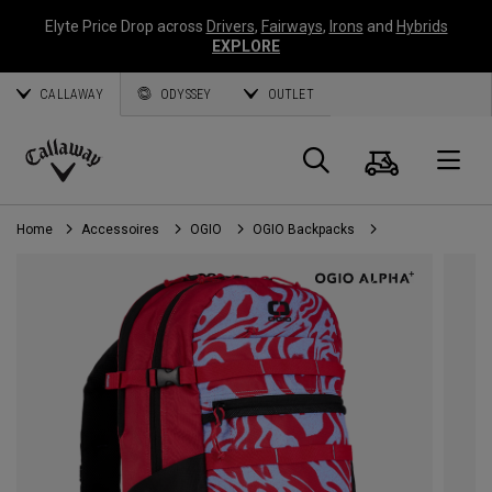
Elyte Price Drop across
Drivers
,
Fairways
,
Irons
and
Hybrids
EXPLORE
CALLAWAY
ODYSSEY
OUTLET
Panier
Recherch
O
Callaway
Golf
Home
Accessoires
OGIO
OGIO Backpacks