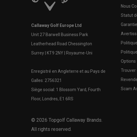
Nous Co
Statut 
Garanti
Callaway Golf Europe Ltd
Avertis
Unit 27 Barwell Business Park
Politiqu
Leatherhead Road Chessington
Politiqu
Surrey | KT9 2NY | Royaume-Uni
Options
Trouver 
Enregistré en Angleterre et au Pays de
Revende
Galles: 2756321
Scam A
Siège social: 1 Blossom Yard, Fourth
Floor, Londres, E1 6RS
©
2026
Topgolf Callaway Brands.
All rights reserved.