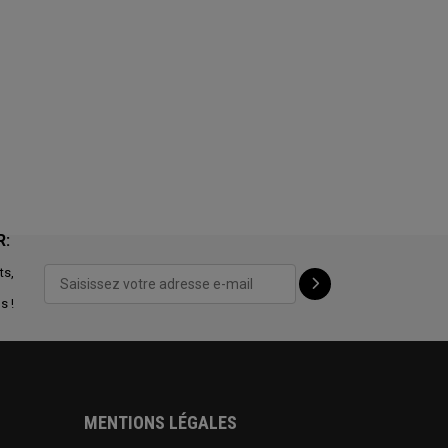
R:
ts,
s !
MENTIONS LÉGALES