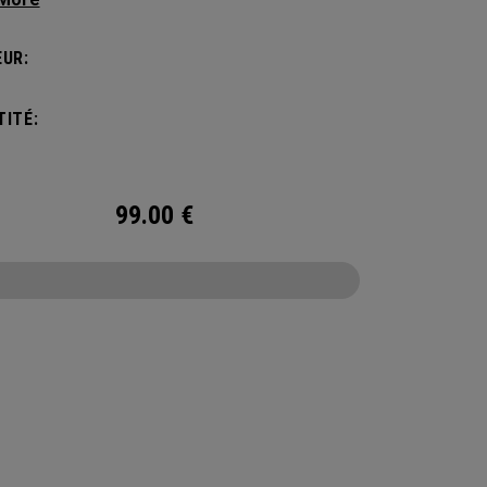
esoin sans compromettre votre style. Doté
ompartiment principal spacieux, de deux poches
UR:
outeille d’eau et d’une poche avant pour ranger
cessoires, le sac à dos Alpha est idéal pour
ITÉ:
chapper le temps d’un week-end.
99.00
€
CONFIGURE