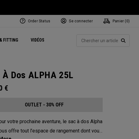
Order Status
Se connecter
Panier (
0
)
Centres de Performance
tum
 Juillet
ets
Exclusive Mavrik Complete Sets
Exclusivités - Balles de Golf
NEW Headwear
Women's Golf Balls
Rech
& FITTING
VIDÉOS
Régionaux
Golf
e
Exclusivités - Accessoires
Pass It On
RECHE
 À Dos ALPHA 25L
00
€
OUTLET - 30% OFF
our votre prochaine aventure, le sac à dos Alpha
ous offre tout l’espace de rangement dont vous