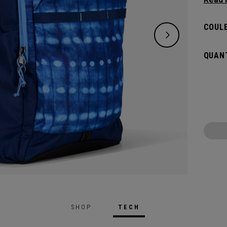
avez b
d’un c
COULE
pour b
vos ac
QUANT
vous é
SHOP
TECH