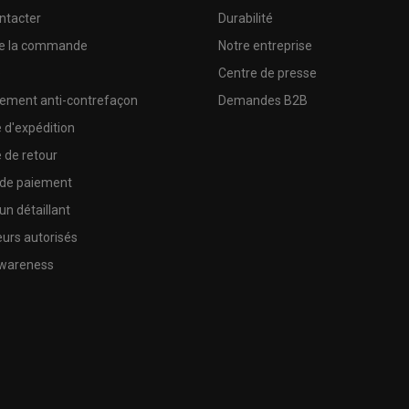
ntacter
Durabilité
de la commande
Notre entreprise
e
Centre de presse
sement anti-contrefaçon
Demandes B2B
e d'expédition
e de retour
 de paiement
un détaillant
urs autorisés
wareness