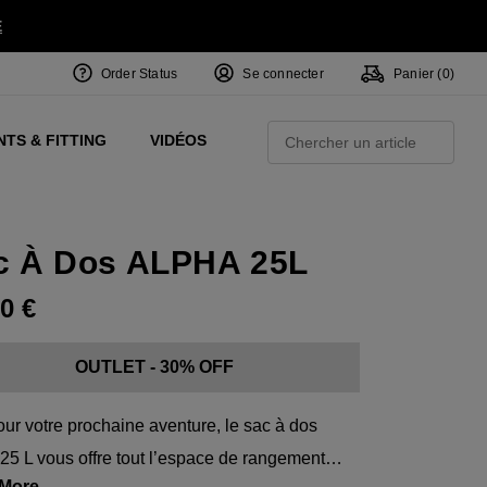
E
Order Status
Se connecter
Panier (
0
)
Centres de Performance
um
 Juillet
ets
Exclusive Mavrik Complete Sets
Exclusivités - Balles de Golf
NEW Headwear
Women's Golf Balls
Rech
TS & FITTING
VIDÉOS
Régionaux
RECH
 Golf
ve
Exclusivités - Accessoires
Pass It On
c À Dos ALPHA 25L
00
€
OUTLET - 30% OFF
our votre prochaine aventure, le sac à dos
25 L vous offre tout l’espace de rangement