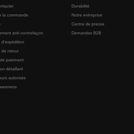
ntacter
Durabilité
de la commande
Notre entreprise
e
Centre de presse
ement anti-contrefaçon
Demandes B2B
e d'expédition
e de retour
 de paiement
un détaillant
urs autorisés
wareness