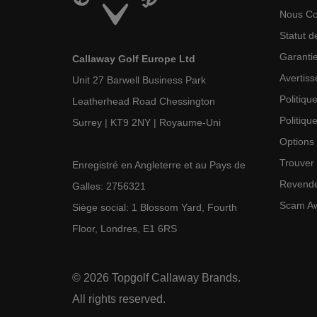
Nous Co
Statut 
Garanti
Callaway Golf Europe Ltd
Avertiss
Unit 27 Barwell Business Park
Politiqu
Leatherhead Road Chessington
Politiqu
Surrey | KT9 2NY | Royaume-Uni
Options
Trouver 
Enregistré en Angleterre et au Pays de
Revende
Galles: 2756321
Scam A
Siège social: 1 Blossom Yard, Fourth
Floor, Londres, E1 6RS
©
2026
Topgolf Callaway Brands.
All rights reserved.