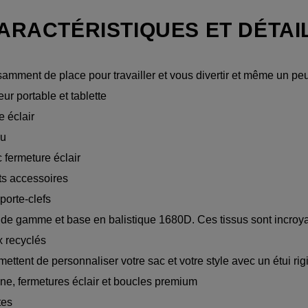
ARACTÉRISTIQUES ET DÉTAI
samment de place pour travailler et vous divertir et même un pe
r portable et tablette
e éclair
au
 fermeture éclair
ts accessoires
porte-clefs
 de gamme et base en balistique 1680D. Ces tissus sont incroyab
x recyclés
tent de personnaliser votre sac et votre style avec un étui r
ine, fermetures éclair et boucles premium
tes