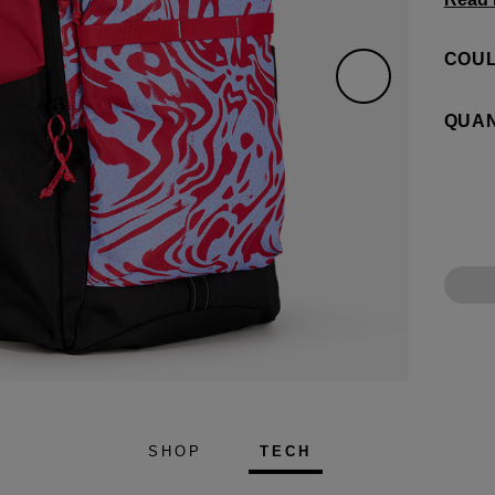
dont v
style.
COUL
deux p
avant 
QUAN
Alpha 
week-
SHOP
TECH