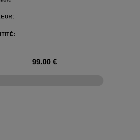
ous avez besoin sans compromettre votre
 Doté d’un compartiment principal spacieux, de
EUR:
oches pour bouteille d’eau et d’une poche
pour ranger vos accessoires, le sac à dos
TITÉ:
est idéal pour vous échapper le temps d’un
end.
99.00
€
CONFIGURE