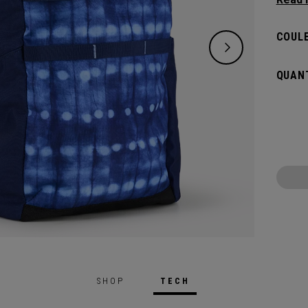
right 
lighter
COULE
QUANT
SHOP
TECH