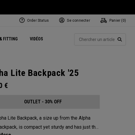
Order Status
Se connecter
Panier (
0
)
Centres de Performance
tum
 Juillet
ets
Exclusive Mavrik Complete Sets
Exclusivités - Balles de Golf
NEW Headwear
Women's Golf Balls
Rech
& FITTING
VIDÉOS
Régionaux
Golf
e
Exclusivités - Accessoires
Pass It On
RECHE
ha Lite Backpack '25
00
€
OUTLET - 30% OFF
pha Lite Backpack, a size up from the Alpha
ackpack, is compact yet sturdy and has just the