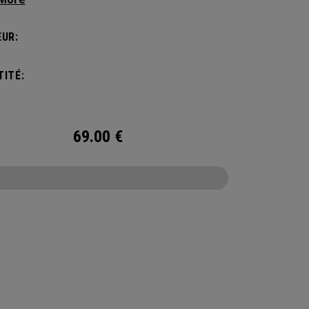
amount of storage and organization for your
 packing.
UR:
ITÉ:
69.00
€
CONFIGURE