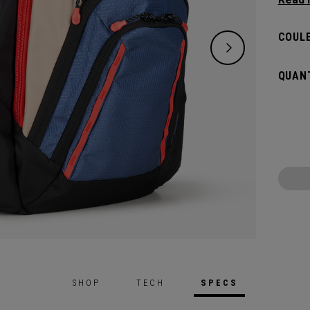
situat
de man
COULE
vos af
QUANT
SHOP
TECH
SPECS