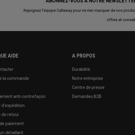
ABONNEZ-VOUS À NOTRE NEWSLETTE
Rejoignez l'équipe Callaway pour ne rien manquer de nos produi
offres et conseil
UE AIDE
A PROPOS
ntacter
Durabilité
de la commande
Notre entreprise
e
Centre de presse
sement anti-contrefaçon
Demandes B2B
e d'expédition
e de retour
 de paiement
un détaillant