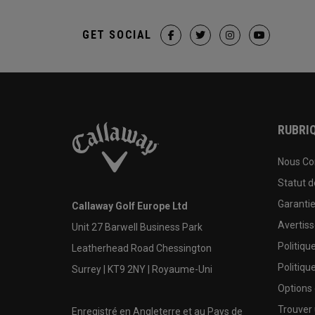
GET SOCIAL
RUBRIQ
Nous Co
Statut 
Garanti
Callaway Golf Europe Ltd
Avertis
Unit 27 Barwell Business Park
Politiqu
Leatherhead Road Chessington
Politiqu
Surrey | KT9 2NY | Royaume-Uni
Options
Trouver 
Enregistré en Angleterre et au Pays de