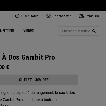
Order Status
Se connecter
Panier (
0
)
Centres de Performance
tum
 Juillet
ets
Exclusive Mavrik Complete Sets
Exclusivités - Balles de Golf
NEW Headwear
Women's Golf Balls
Rech
& FITTING
VIDÉOS
Régionaux
Golf
e
Exclusivités - Accessoires
Pass It On
RECHE
 À Dos Gambit Pro
.00
€
OUTLET - 30% OFF
a grande capacité de rangement, le sac à dos
e Gambit Pro est adapté à toutes les