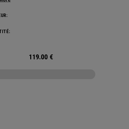
ions. Ses compartiments et poches disposés
ière stratégique vous permettent de garder
UR:
faires les plus importantes à portée de main.
ITÉ:
119.00
€
CONFIGURE