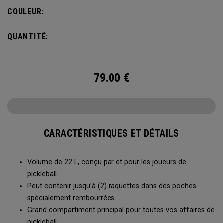
s’accroche à la clôture du terrain pour accéder facilement à
COULEUR:
toutes vos affaires entre deux parties.
QUANTITÉ:
79.00
€
CARACTÉRISTIQUES ET DÉTAILS
Volume de 22 L, conçu par et pour les joueurs de
pickleball
Peut contenir jusqu’à (2) raquettes dans des poches
spécialement rembourrées
Grand compartiment principal pour toutes vos affaires de
pickleball