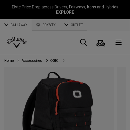
Elyte Price Drop across
Drivers
,
Fairways
,
Irons
and
Hybrids
EXPLORE
CALLAWAY
ODYSSEY
OUTLET
Panier
Recherch
O
Callaway
Golf
Home
Accessoires
OGIO