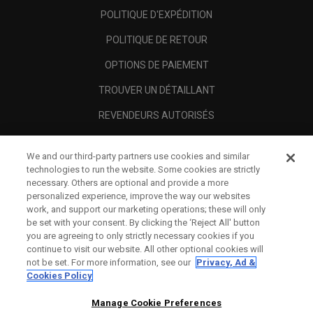
POLITIQUE D'EXPÉDITION
POLITIQUE DE RETOUR
OPTIONS DE PAIEMENT
TROUVER UN DÉTAILLANT
REVENDEURS AUTORISÉS
SCAM AWARENESS
We and our third-party partners use cookies and similar
A PROPOS
technologies to run the website. Some cookies are strictly
necessary. Others are optional and provide a more
MENTIONS LÉGALES
personalized experience, improve the way our websites
work, and support our marketing operations; these will only
be set with your consent. By clicking the ‘Reject All' button
you are agreeing to only strictly necessary cookies if you
continue to visit our website. All other optional cookies will
not be set. For more information, see our
Privacy, Ad &
Cookies Policy
Manage Cookie Preferences