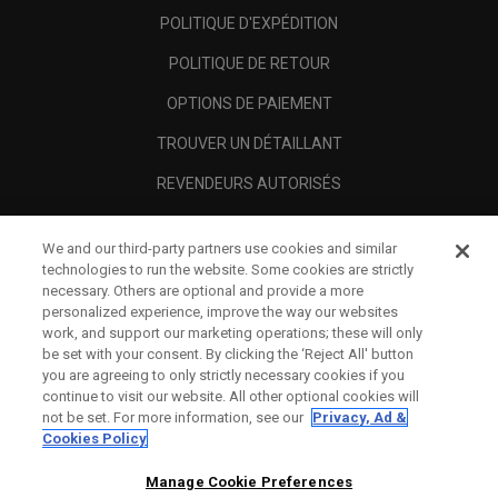
POLITIQUE D'EXPÉDITION
POLITIQUE DE RETOUR
OPTIONS DE PAIEMENT
TROUVER UN DÉTAILLANT
REVENDEURS AUTORISÉS
SCAM AWARENESS
We and our third-party partners use cookies and similar
A PROPOS
technologies to run the website. Some cookies are strictly
necessary. Others are optional and provide a more
MENTIONS LÉGALES
personalized experience, improve the way our websites
work, and support our marketing operations; these will only
be set with your consent. By clicking the ‘Reject All' button
you are agreeing to only strictly necessary cookies if you
continue to visit our website. All other optional cookies will
not be set. For more information, see our
Privacy, Ad &
Cookies Policy
Manage Cookie Preferences