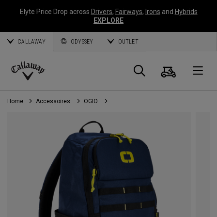
Elyte Price Drop across
Drivers
,
Fairways
,
Irons
and
Hybrids
EXPLORE
CALLAWAY
ODYSSEY
OUTLET
Panier
Recherch
O
Callaway
Golf
Home
Accessoires
OGIO