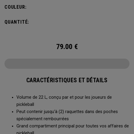
s’accroche à la clôture du terrain pour accéder facilement à
COULEUR:
toutes vos affaires entre deux parties.
QUANTITÉ:
79.00
€
CARACTÉRISTIQUES ET DÉTAILS
Volume de 22 L, conçu par et pour les joueurs de
pickleball
Peut contenir jusqu’à (2) raquettes dans des poches
spécialement rembourrées
Grand compartiment principal pour toutes vos affaires de
pickleball