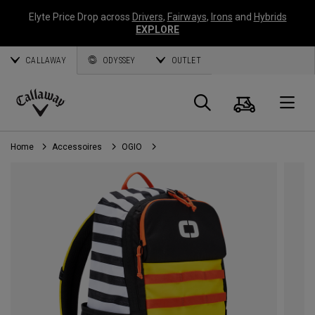
Elyte Price Drop across
Drivers
,
Fairways
,
Irons
and
Hybrids
EXPLORE
CALLAWAY
ODYSSEY
OUTLET
Panier
Recherch
O
Callaway
Golf
Home
Accessoires
OGIO