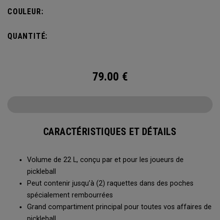
s’accroche à la clôture du terrain pour accéder facilement à
COULEUR:
toutes vos affaires entre deux parties.
QUANTITÉ:
79.00
€
CARACTÉRISTIQUES ET DÉTAILS
Volume de 22 L, conçu par et pour les joueurs de
pickleball
Peut contenir jusqu’à (2) raquettes dans des poches
spécialement rembourrées
Grand compartiment principal pour toutes vos affaires de
pickleball