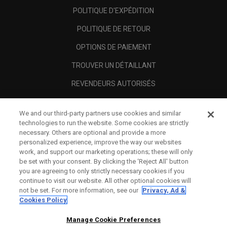
POLITIQUE D'EXPÉDITION
POLITIQUE DE RETOUR
OPTIONS DE PAIEMENT
TROUVER UN DÉTAILLANT
REVENDEURS AUTORISÉS
SCAM AWARENESS
We and our third-party partners use cookies and similar
A PROPOS
technologies to run the website. Some cookies are strictly
necessary. Others are optional and provide a more
MENTIONS LÉGALES
personalized experience, improve the way our websites
work, and support our marketing operations; these will only
be set with your consent. By clicking the ‘Reject All' button
you are agreeing to only strictly necessary cookies if you
continue to visit our website. All other optional cookies will
not be set. For more information, see our
Privacy, Ad &
Cookies Policy
Manage Cookie Preferences