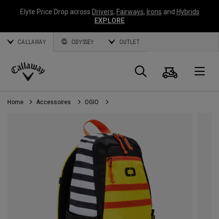
Elyte Price Drop across
Drivers
,
Fairways
,
Irons
and
Hybrids
EXPLORE
CALLAWAY
ODYSSEY
OUTLET
Panier
Recherch
O
Callaway
Golf
Home
Accessoires
OGIO