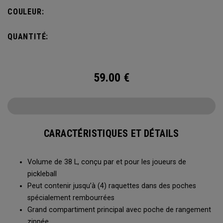
4 raquettes et comporte un compartiment à chaussures
COULEUR:
ainsi que tout l’espace nécessaire pour ranger vos affaires
de sport.
QUANTITÉ:
59.00
€
CARACTÉRISTIQUES ET DÉTAILS
Volume de 38 L, conçu par et pour les joueurs de
pickleball
Peut contenir jusqu’à (4) raquettes dans des poches
spécialement rembourrées
Grand compartiment principal avec poche de rangement
zippée