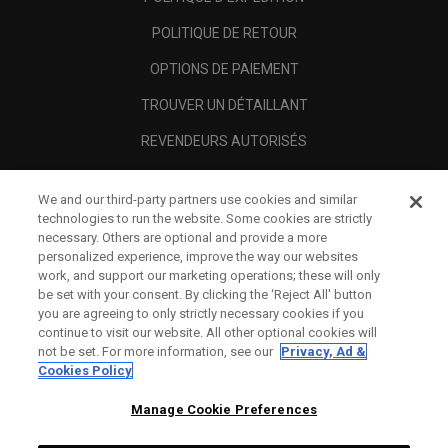
POLITIQUE DE RETOUR
OPTIONS DE PAIEMENT
TROUVER UN DÉTAILLANT
REVENDEURS AUTORISÉS
SCAM AWARENESS
We and our third-party partners use cookies and similar
A PROPOS
technologies to run the website. Some cookies are strictly
necessary. Others are optional and provide a more
MENTIONS LÉGALES
personalized experience, improve the way our websites
work, and support our marketing operations; these will only
be set with your consent. By clicking the ‘Reject All' button
you are agreeing to only strictly necessary cookies if you
continue to visit our website. All other optional cookies will
not be set. For more information, see our
Privacy, Ad &
Cookies Policy
Manage Cookie Preferences