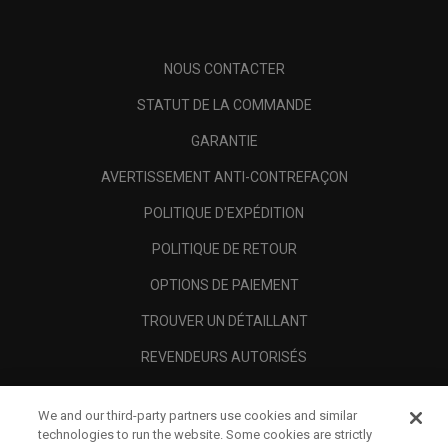
NOUS CONTACTER
STATUT DE LA COMMANDE
GARANTIE
AVERTISSEMENT ANTI-CONTREFAÇON
POLITIQUE D'EXPÉDITION
POLITIQUE DE RETOUR
OPTIONS DE PAIEMENT
TROUVER UN DÉTAILLANT
REVENDEURS AUTORISÉS
SCAM AWARENESS
We and our third-party partners use cookies and similar
A PROPOS
technologies to run the website. Some cookies are strictly