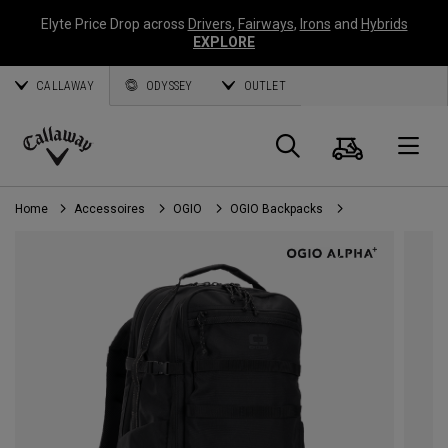
Elyte Price Drop across
Drivers
,
Fairways
,
Irons
and
Hybrids
EXPLORE
CALLAWAY
ODYSSEY
OUTLET
Panier
Recherch
O
Callaway
Golf
Home
Accessoires
OGIO
OGIO Backpacks