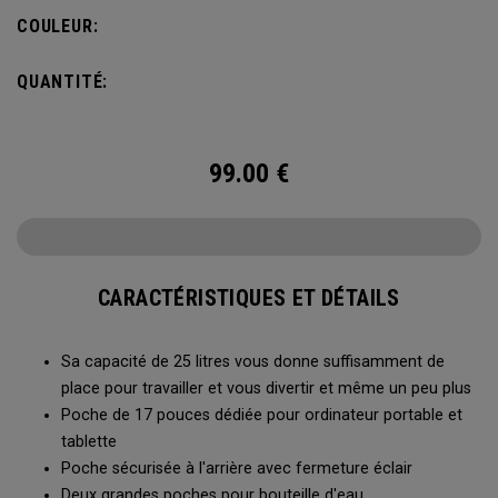
bouteille d’eau et d’une poche avant pour ranger vos
COULEUR:
accessoires, le sac à dos Alpha est idéal pour vous
échapper le temps d’un week-end.
QUANTITÉ:
99.00
€
CARACTÉRISTIQUES ET DÉTAILS
Sa capacité de 25 litres vous donne suffisamment de
place pour travailler et vous divertir et même un peu plus
Poche de 17 pouces dédiée pour ordinateur portable et
tablette
Poche sécurisée à l'arrière avec fermeture éclair
Deux grandes poches pour bouteille d'eau