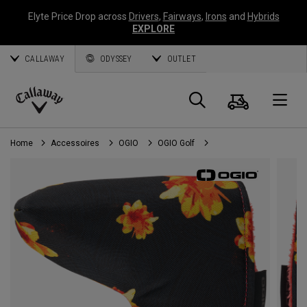
Elyte Price Drop across
Drivers
,
Fairways
,
Irons
and
Hybrids
EXPLORE
CALLAWAY
ODYSSEY
OUTLET
Panier
Recherch
O
Callaway
Golf
Home
Accessoires
OGIO
OGIO Golf